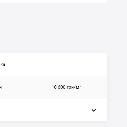
ика
н
18 600 грн/м²
