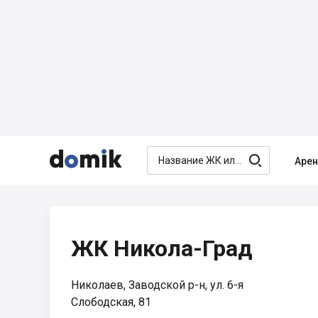




Аре
ЖК Никола-Град
Николаев, Заводской р-н, ул. 6-я
Слободская, 81