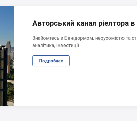
Авторський канал ріелтора в 
Знайомтесь з Бенідормом, нерухомістю та ст
аналітика, інвестиції
Подробнее