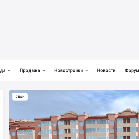



нда
Продажа
Новостройки
Новости
Фору
СДАН