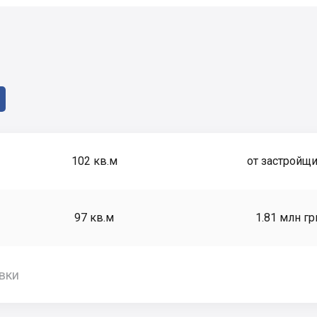
102
кв.м
от застройщ
97
кв.м
1.81 млн гр
вки