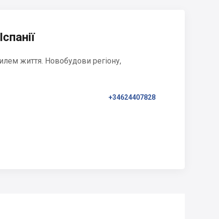
Іспанії
илем життя. Новобудови регіону,
+34624407828