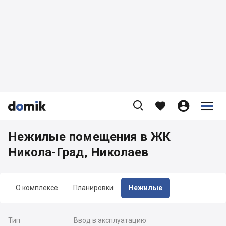









Нежилые помещения в ЖК
Никола-Град, Николаев
О комплексе
Планировки
Нежилые
Тип
Ввод в эксплуатацию