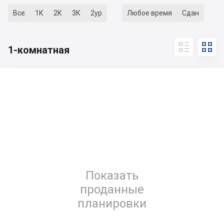
Все
1К
2К
3К
2ур
Любое время
Сдан


1-комнатная
Показать
проданные
планировки