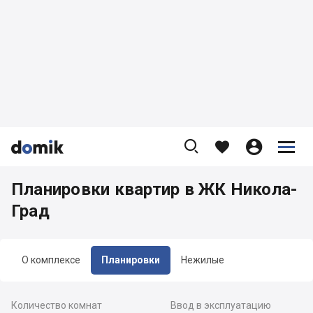









Планировки квартир в ЖК Никола-
Град
О комплексе
Планировки
Нежилые
Количество комнат
Ввод в эксплуатацию