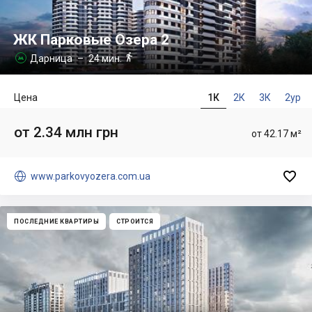
ЖК Парковые Озера 2

Дарница
– 24 мин.

Цена
1К
2К
3К
2ур
от 2.34 млн грн
от 42.17 м²


www.parkovyozera.com.ua
ПОСЛЕДНИЕ КВАРТИРЫ
СТРОИТСЯ