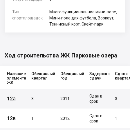
Тип
Многофункциональное мини-поле,
спортплощадок
Мини-поле для футбола, Воркаут,
Теннисный корт, Скейт-парк
Ход строительства ЖК Парковые озера
Название
Обещанный
Обещанный
Задержка
Сдали
элемента
квартал
год
сдачи
кварта
ЖК
Сдан в
12а
3
2011
3
срок
Сдан в
12в
1
2012
1
срок