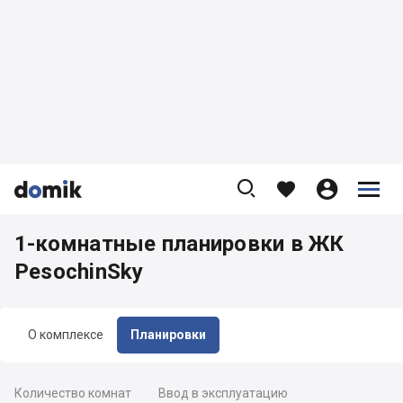









1-комнатные планировки в ЖК
PesochinSky
О комплексе
Планировки
Количество комнат
Ввод в эксплуатацию