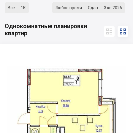
Все
1К
Любое время
Сдан
3 кв 2026
Однокомнатные планировки


квартир