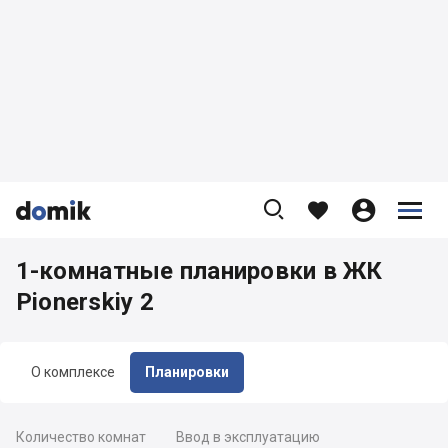









1-комнатные планировки в ЖК
Pionerskiy 2
О комплексе
Планировки
Количество комнат
Ввод в эксплуатацию