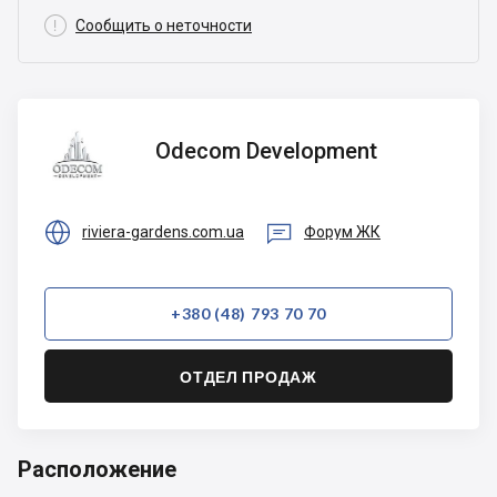

Сообщить о неточности
Odecom
Odecom Development
Development


riviera-gardens.com.ua
Форум ЖК
+380 (48) 793 70 70
ОТДЕЛ ПРОДАЖ
Расположение