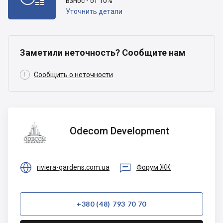
взнос - от 10%
Уточнить детали
Заметили неточность? Сообщите нам

Сообщить о неточности
Odecom
Odecom Development
Development


riviera-gardens.com.ua
Форум ЖК
+380 (48) 793 70 70