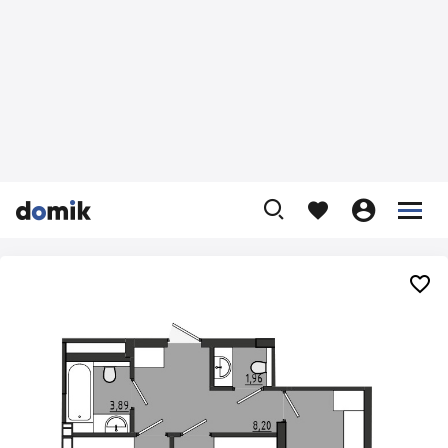









