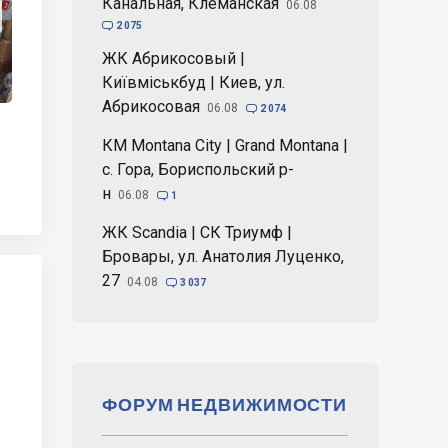
Канальная, Клеманская
06.08

2 075
ЖК Абрикосовый |
Київміськбуд | Киев, ул.
Абрикосовая
06.08

2 074
КМ Montana City | Grand Montana |
с. Гора, Бориспольский р-
н
06.08

1
ЖК Scandia | СК Триумф |
Бровары, ул. Анатолия Луценко,
27
04.08

3 037
ФОРУМ НЕДВИЖИМОСТИ