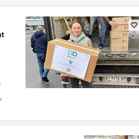

nt
м
в