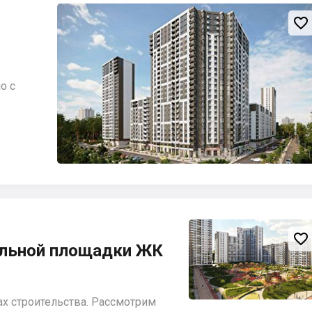

о с

ельной площадки ЖК
ах строительства. Рассмотрим