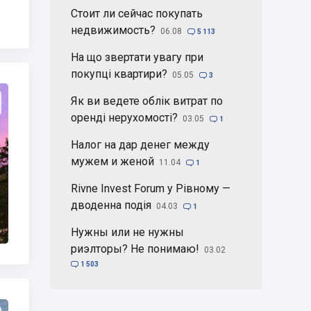
Стоит ли сейчас покупать
недвижимость?
06.08

5 113
На що звертати увагу при
покупці квартири?
05.05

3
Як ви ведете облік витрат по
оренді нерухомості?
03.05

1
Налог на дар денег между
мужем и женой
11.04

1
Rivne Invest Forum у Рівному —
дводенна подія
04.03

1
Нужны или не нужны
риэлторы? Не понимаю!
03.02

1 503