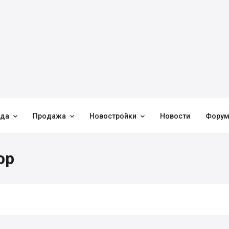



нда
Продажа
Новостройки
Новости
Фору
ор