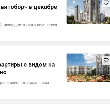

вятобор» в декабре
ой площадки жилого комплекса

вартиры с видом на
ено
торы жилищного комплекса