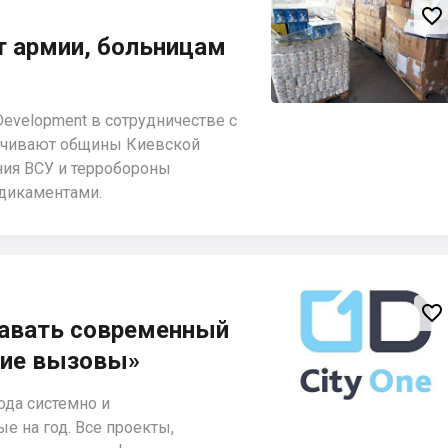

ет армии, больницам
Development в сотрудничестве с
ечивают общины Киевской
ния ВСУ и терробороны
дикаментами.

давать современный
ние вызовы»
ода системно и
е на год. Все проекты,