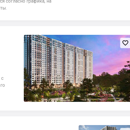
я согласно графика, на
ты.

 с
ого