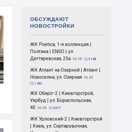
ОБСУЖДАЮТ
НОВОСТРОЙКИ
ЖК Poetica, 1-я коллекция |
Поэтика | ENSO | ул.
Дегтяревская, 25а
06.08

3 128
ЖК Атлант на Озерной | Атлант |
Новоселки, ул. Озерная
06.08

1 183
ЖК Оберіг-2 | Киевгорстрой,
Укрбуд | ул. Бориспольская,
40
06.08

2 517
ЖК Урловский-2 | Киевгорстрой
| Киев, ул. Сортировочная,