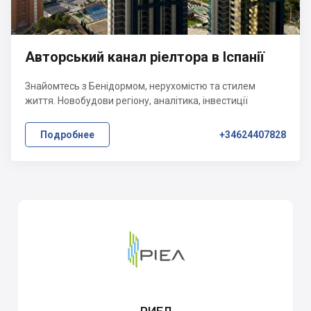
Авторський канал ріелтора в Іспанії
Знайомтесь з Бенідормом, нерухомістю та стилем
життя. Новобудови регіону, аналітика, інвестиції
Подробнее
+34624407828