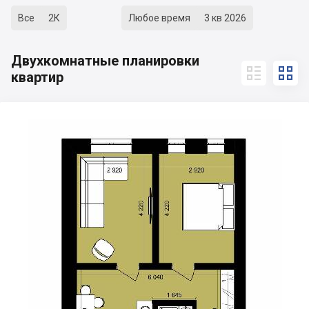
Все
2К
Любое время
3 кв 2026
Двухкомнатные планировки


квартир