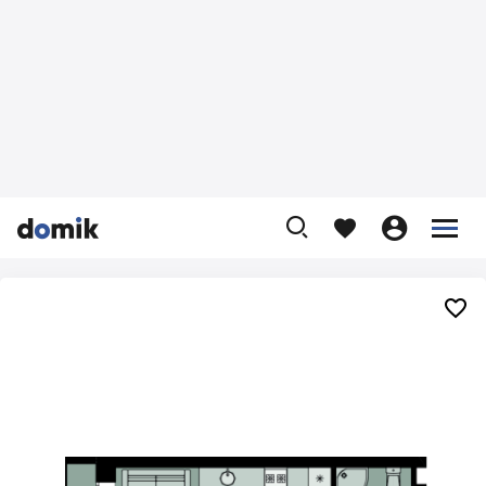









