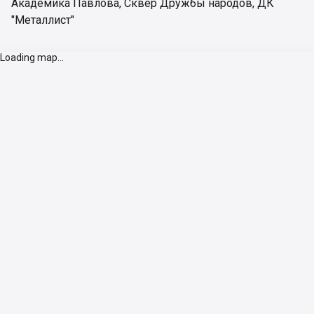
Академика Павлова
,
Сквер Дружбы народов
,
ДК
"Металлист"
Loading map...