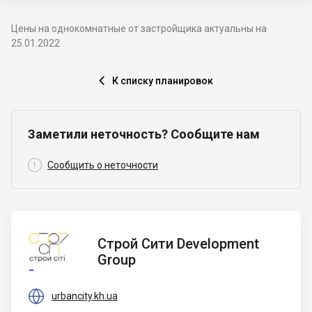
Цены на однокомнатные от застройщика актуальны на
25.01.2022
К списку планировок

Заметили неточность? Сообщите нам

Сообщить о неточности
Строй
Строй Сити Development
Сити
Group
Development
Group

urbancity.kh.ua