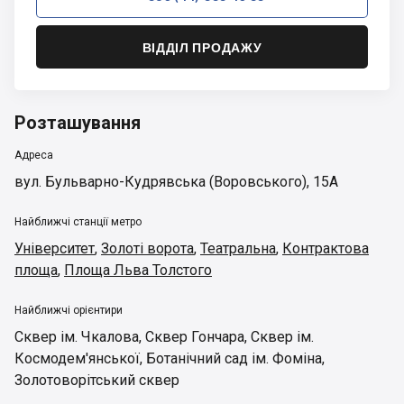
ВІДДІЛ ПРОДАЖУ
Розташування
Адреса
вул. Бульварно-Кудрявська (Воровського), 15А
Найближчі станції метро
Університет
,
Золоті ворота
,
Театральна
,
Контрактова
площа
,
Площа Льва Толстого
Найближчі орієнтири
Сквер ім. Чкалова
,
Сквер Гончара
,
Сквер ім.
Космодем'янської
,
Ботанічний сад ім. Фоміна
,
Золотоворітський сквер