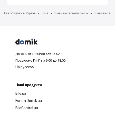
Новобудови в Україні
Київ
Шевченківський район
Шевченківськ



Дзвонити
+380(98) 656 34 02
Працюємо
Пн-Пт з 9:00 до 18:00
На русском
Наші продукти
Bild.ua
Forum.Domik.ua
BildControl.ua