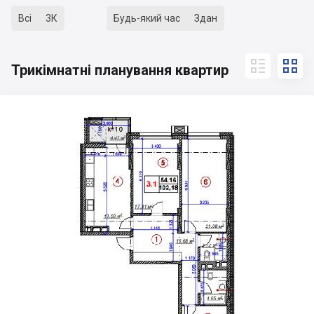
Всі
3К
Будь-який час
Здан


Трикімнатні планування квартир