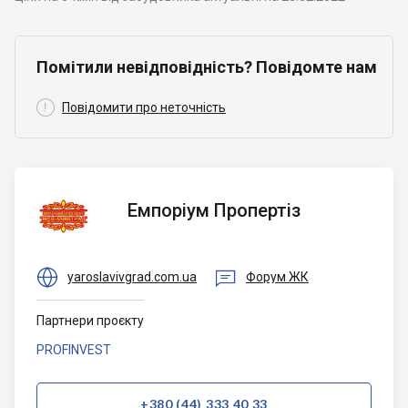
Помітили невідповідність? Повідомте нам

Повідомити про неточність
Емпоріум
Емпоріум Пропертіз
Пропертіз


yaroslavivgrad.com.ua
Форум ЖК
Партнери проєкту
PROFINVEST
+380 (44) 333 40 33