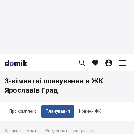









3-кімнатні планування в ЖК
Ярославів Град
Про комплекс
Планування
Новини ЖК
Кількість кімнат
Введення в експлуатацію