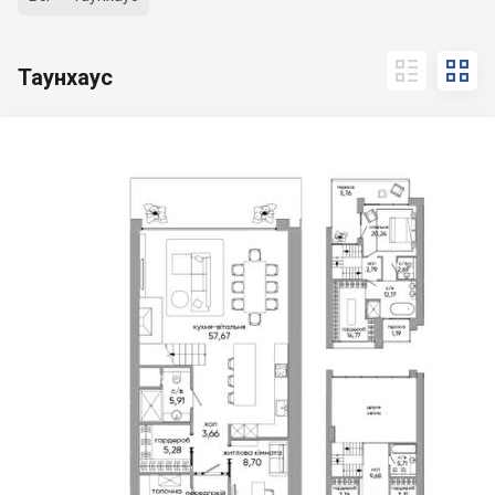


Таунхаус