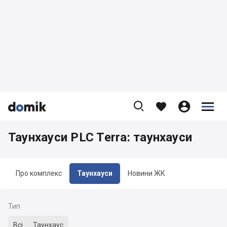









Таунхауси PLC Terra: таунхауси
Про комплекс
Таунхауси
Новини ЖК
Тип
Всі
Таунхаус