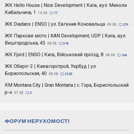
ЖК Hello House | Nice Development | Київ, вул. Миколи
Кибальчича, 1
10.08

77
ЖК Diadans | ENSO | ул. Евгения Коновальца
09.08

279
ЖК Паркове місто | KAN Development, UDP | Київ, вул.
Вишгородська, 45
08.08

518
ЖК Fjord | ENSO | Київ, Військовий проїзд, 8
08.08

166
ЖК Оберіг-2 | Киевгорстрой, Укрбуд | ул.
Бориспольская, 40
08.08

2 523
КМ Montana City | Gran Montana | с. Гора, Бориспольский
р-н
07.08

3
ФОРУМ НЕРУХОМОСТІ