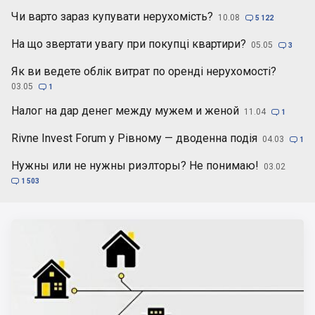
Чи варто зараз купувати нерухомість?
10.08

5 122
На що звертати увагу при покупці квартири?
05.05

3
Як ви ведете облік витрат по оренді нерухомості?
03.05

1
Налог на дар денег между мужем и женой
11.04

1
Rivne Invest Forum у Рівному — дводенна подія
04.03

1
Нужны или не нужны риэлторы? Не понимаю!
03.02

1 503