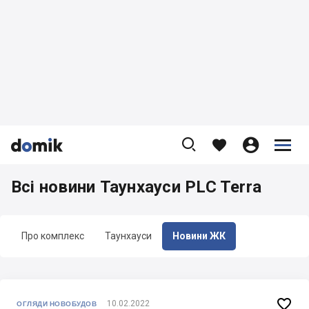









Всі новини Таунхауси PLC Terra
Про комплекс
Таунхауси
Новини ЖК

10.02.2022
ОГЛЯДИ НОВОБУДОВ