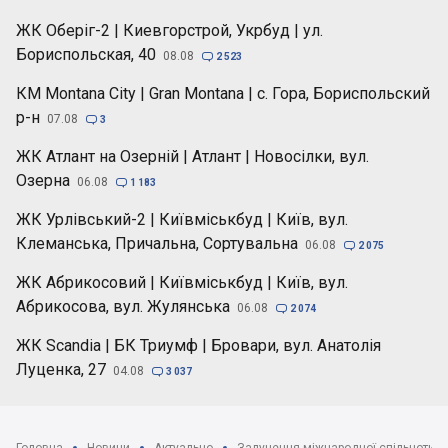
ЖК Оберіг-2 | Киевгорстрой, Укрбуд | ул.
Бориспольская, 40
08.08

2 523
КМ Montana City | Gran Montana | с. Гора, Бориспольский
р-н
07.08

3
ЖК Атлант на Озерній | Атлант | Новосілки, вул.
Озерна
06.08

1 183
ЖК Урлівський-2 | Київміськбуд | Київ, вул.
Клеманська, Причальна, Сортувальна
06.08

2 075
ЖК Абрикосовий | Київміськбуд | Київ, вул.
Абрикосова, вул. Жулянська
06.08

2 074
ЖК Scandia | БК Триумф | Бровари, вул. Анатолія
Луценка, 27
04.08

3 037
Головна
Новини
Актуально