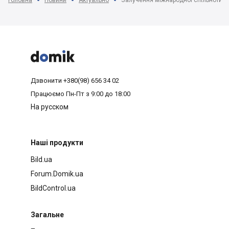



Дзвонити
+380(98) 656 34 02
Працюємо
Пн-Пт з 9:00 до 18:00
На русском
Наші продукти
Bild.ua
Forum.Domik.ua
BildControl.ua
Загальне