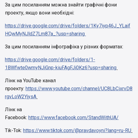
За цим посиланням можна знайти графічні фони
проекту, якщо вони необхідні:
https://drive.google.com/drive/folders/1Ky7iyp46J_YLaif
HQwMyNJldZ7Lm87a_?usp=sharing
За цим посиланням інфографіка у різних форматах:
https://drive.google.com/drive/folders/1-
1BWfwte0wmyNJiGnp-kiuFAgFJi0Kz6?usp=sharing
Лінк на YouTube канал
проекту:
https://www.youtube.com/channel/UC8LbCixrvD8
rgvLoW2YjysA
Лінк на
Facebook:
https://www.facebook.com/StandWithUA/
Tik-Tok:
https://www.tiktok.com/@pravdavoyni?lang=ru-RU