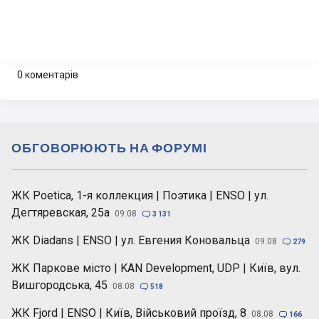
0 коментарів
ОБГОВОРЮЮТЬ НА ФОРУМІ
ЖК Poetica, 1-я коллекция | Поэтика | ENSO | ул.
Дегтяревская, 25а
09.08

3 131
ЖК Diadans | ENSO | ул. Евгения Коновальца
09.08

279
ЖК Паркове місто | KAN Development, UDP | Київ, вул.
Вишгородська, 45
08.08

518
ЖК Fjord | ENSO | Київ, Військовий проїзд, 8
08.08

166