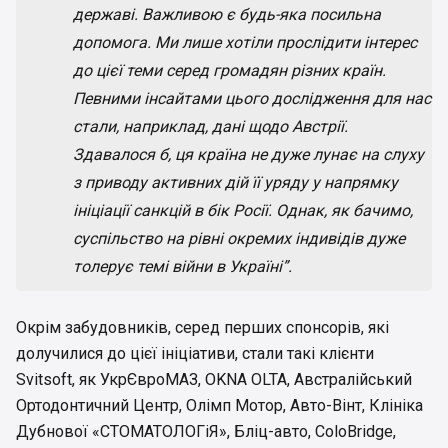
державі. Важливою є будь-яка посильна
допомога. Ми лише хотіли прослідити інтерес
до цієї теми серед громадян різних країн.
Певними інсайтами цього дослідження для нас
стали, наприклад, дані щодо Австрії.
Здавалося б, ця країна не дуже лунає на слуху
з приводу активних дій її уряду у напрямку
ініціації санкцій в бік Росії. Однак, як бачимо,
суспільство на рівні окремих індивідів дуже
толерує темі війни в Україні”.
Окрім забудовників, серед перших спонсорів, які
долучилися до цієї ініціативи, стали такі клієнти
Svitsoft, як УкрЄвроМАЗ, OKNA OLTA, Австралійський
Ортодонтичний Центр, Олімп Мотор, Авто-Вінт, Клініка
Дубнової «СТОМАТОЛОГіЯ», Бліц-авто, ColoBridge,