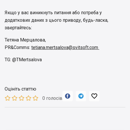
Якщо у вас виникнуть питання або потреба у
додаткових даних з цього приводу, будь-ласка,
звертайтесь:
Тетяна Мерцалова,
PR&Comms:
tetiana.mertsalova@svitsoft.com
TG: @TMertsalova
Оцініть статтю



0 голосів