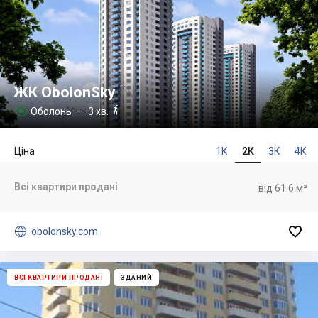
ЖК ObolonSky

Оболонь
– 3 хв.

Ціна
1К
2К
3К
4К
Всі квартири продані
від 61.6 м²


obolonsky.com
ВСІ КВАРТИРИ ПРОДАНІ
ЗДАНИЙ