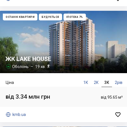
ОСТАННІ КВАРТИРИ
БУДУЄТЬСЯ
ІПОТЕКА 7%
ЖК LAKE HOUSE

Оболонь
– 19 хв.

Ціна
1К
2К
3К
2рів
від 3.34 млн грн
від 95.65 м²


kmb.ua