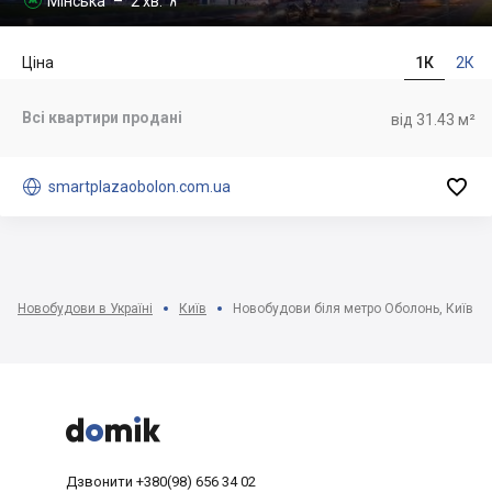
Мінська
– 2 хв.
Ціна
1К
2К
Всі квартири продані
від 31.43 м²


smartplazaobolon.com.ua
Новобудови в Україні
Київ
Новобудови біля метро Оболонь, Київ



Дзвонити
+380(98) 656 34 02