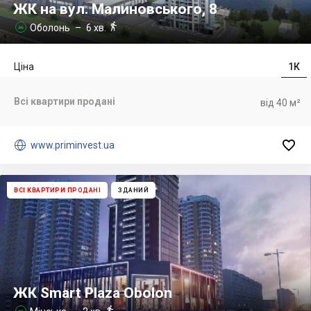
ЖК на вул. Малиновського, 8

Оболонь
– 6 хв.

Ціна
1К
Всі квартири продані
від 40 м²


www.priminvest.ua
ВСІ КВАРТИРИ ПРОДАНІ
ЗДАНИЙ
ЖК Smart Plaza Obolon

