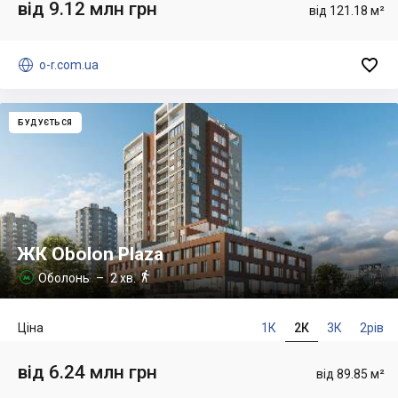
від 9.12 млн грн
від 121.18 м²


o-r.com.ua
БУДУЄТЬСЯ
ЖК Obolon Plaza

Оболонь
– 2 хв.

Ціна
1К
2К
3К
2рів
від 6.24 млн грн
від 89.85 м²