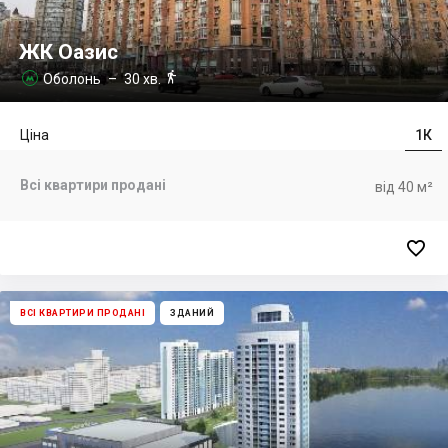
ЖК Оазис

Оболонь
– 30 хв.

Ціна
1К
Всі квартири продані
від 40 м²

ВСІ КВАРТИРИ ПРОДАНІ
ЗДАНИЙ