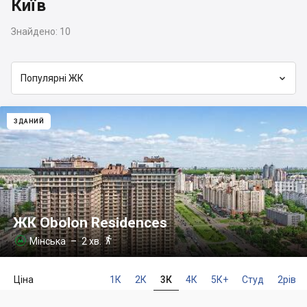
Київ
Знайдено:
10

Популярні ЖК
ЗДАНИЙ
ЖК Obolon Residences

Мінська
– 2 хв.

Ціна
1К
2К
3К
4К
5К+
Студ
2рів