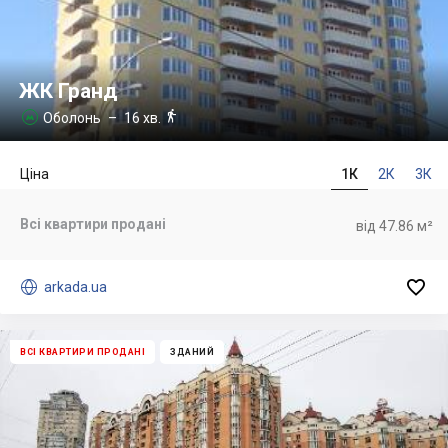
ЖК Гранд

Оболонь
– 16 хв.

Ціна
1К
2К
3К
Всі квартири продані
від 47.86 м²


arkada.ua
ВСІ КВАРТИРИ ПРОДАНІ
ЗДАНИЙ