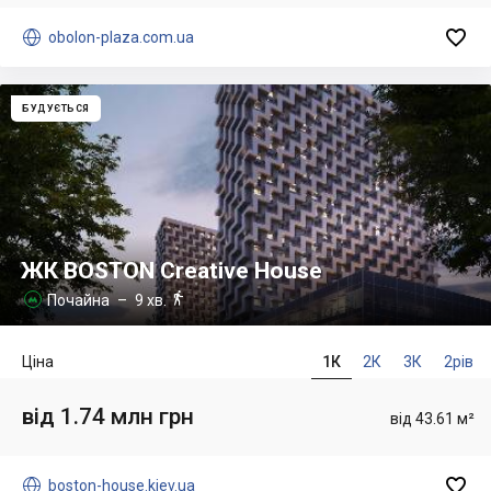


obolon-plaza.com.ua
БУДУЄТЬСЯ
ЖК BOSTON Creative House

Почайна
– 9 хв.

Ціна
1К
2К
3К
2рів
від 1.74 млн грн
від 43.61 м²


boston-house.kiev.ua