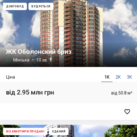
ДОВГОБУД
БУДУЄТЬСЯ
ЖК Оболонский бриз

Мінська
– 10 хв.

Ціна
1К
2К
3К
від 2.95 млн грн
від 50.8 м²

ВСІ КВАРТИРИ ПРОДАНІ
ЗДАНИЙ