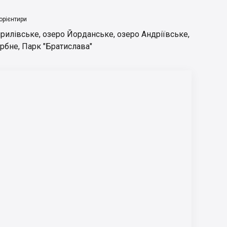
орієнтири
ирилівське
,
озеро Йорданське
,
озеро Андріївське
,
ербне
,
Парк "Братислава"