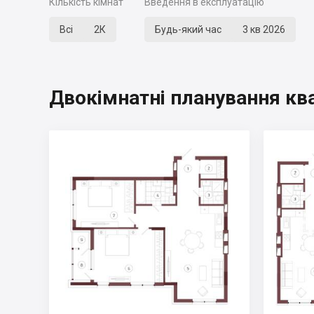
Кількість кімнат
Введення в експлуатацію
Всі
2К
Будь-який час
3 кв 2026
Двокімнатні планування кв