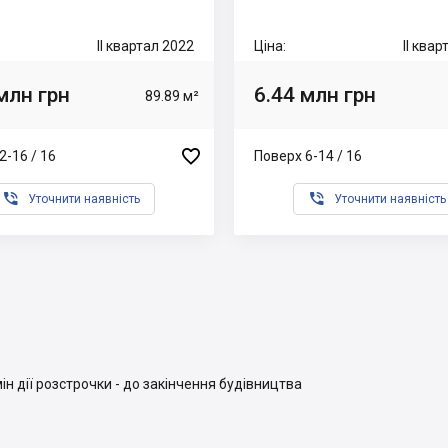
II квартал 2022
Ціна:
II ква
млн грн
6.44 млн грн
89.89 м²

2-16 / 16
Поверх 6-14 / 16


Уточнити наявність
Уточнити наявність
ін дії розстрочки - до закінчення будівництва