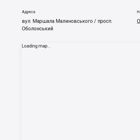
Адреса
Н
вул. Маршала Малиновського / просп.
О
Оболонський
Loading map...