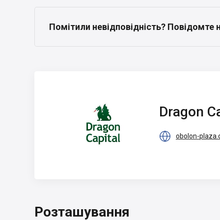
Помітили невідповідність? Повідомте 
Dragon Capital
Dragon Ca

obolon-plaza
Розташування