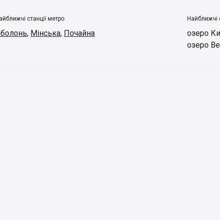
айближчі станції метро
Найближчі 
болонь
,
Мінська
,
Почайна
озеро К
озеро В