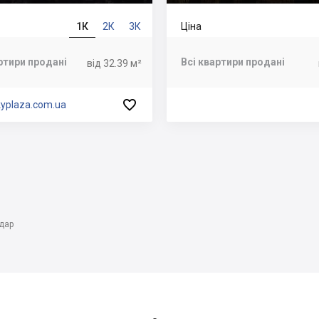
1К
2К
3К
Ціна
ртири продані
Всі квартири продані
від 32.39 м²

kyplaza.com.ua
дар