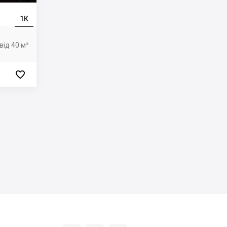
1К
від 40 м²
