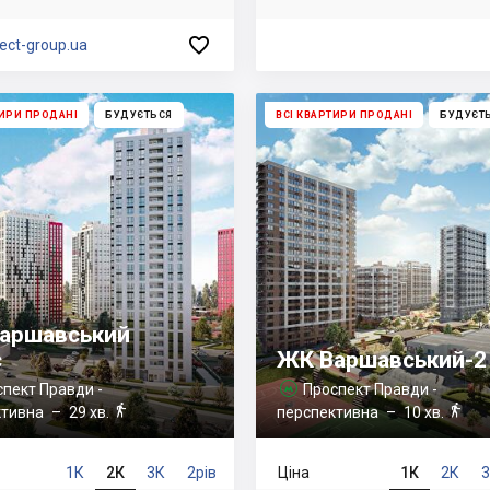

ect-group.ua
ТИРИ ПРОДАНІ
БУДУЄТЬСЯ
ВСІ КВАРТИРИ ПРОДАНІ
БУДУЄТ
аршавський
с
ЖК Варшавський-2
пект Правди -
Проспект Правди -



ктивна
– 29 хв.
перспективна
– 10 хв.
1К
2К
3К
2рів
Ціна
1К
2К