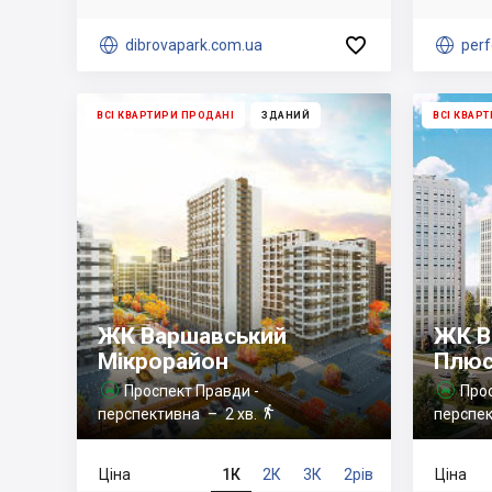


dibrovapark.com.ua

perf
ВСІ КВАРТИРИ ПРОДАНІ
ЗДАНИЙ
ВСІ КВАР
ЖК Варшавський
ЖК В
Мікрорайон
Плю
Проспект Правди -
Прос



перспективна
– 2 хв.
перспе
Ціна
1К
2К
3К
2рів
Ціна