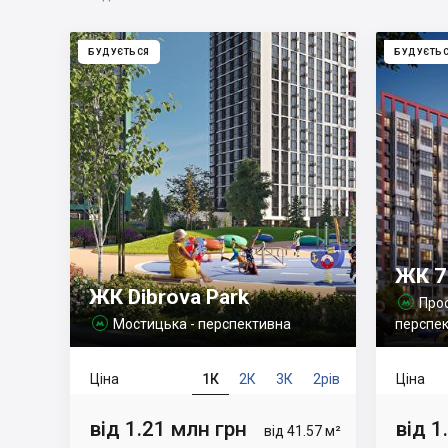
БУДУЄТЬСЯ
БУДУЄТЬ
ЖК 7
ЖК Dibrova Park
Прос

Мостицька - перспективна
перспе

Ціна
1К
2К
3К
2рів
Ціна
від 1.21 млн грн
від 1
від 41.57 м²