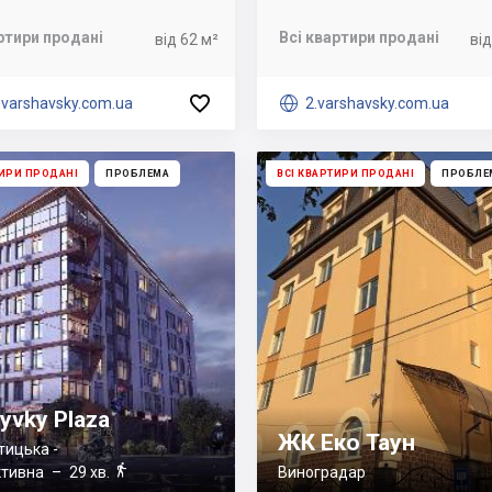
ртири продані
Всі квартири продані
від 62 м²
від

.varshavsky.com.ua

2.varshavsky.com.ua
ТИРИ ПРОДАНІ
ПРОБЛЕМА
ВСІ КВАРТИРИ ПРОДАНІ
ПРОБЛЕ
yvky Plaza
ЖК Еко Таун
тицька -

ктивна
– 29 хв.
Виноградар