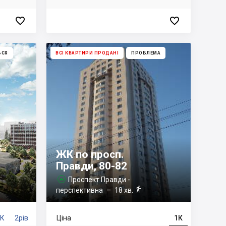


ЬСЯ
ВСІ КВАРТИРИ ПРОДАНІ
ПРОБЛЕМА
ЖК по просп.
Правди, 80-82
Проспект Правди -


перспективна
– 18 хв.
3К
2рів
Ціна
1К