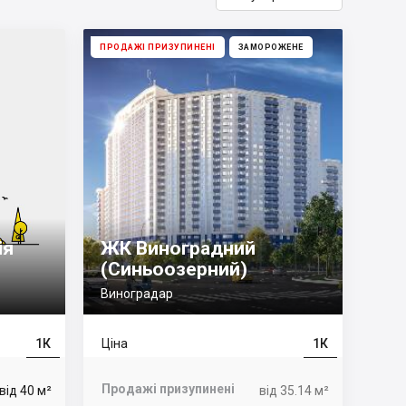
ПРОДАЖІ ПРИЗУПИНЕНІ
ЗАМОРОЖЕНЕ
ія
ЖК Виноградний
(Синьоозерний)
Виноградар
1К
Ціна
1К
Продажі призупинені
від 40 м²
від 35.14 м²