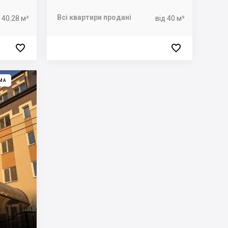
Всі квартири продані
 40.28 м²
від 40 м²


МА