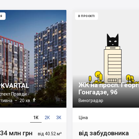
СЯ
В ПРОЄКТІ
ЖК на просп. Георг
 KVARTAL
Гонгадзе, 9б
пект Правди -

ктивна
– 20 хв.
Виноградар
1К
2К
3К
Ціна
.34 млн грн
від забудовника
від 40.52 м²