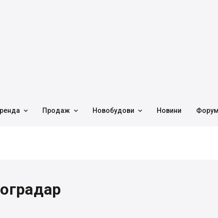



ренда
Продаж
Новобудови
Новини
Фору
ноградар