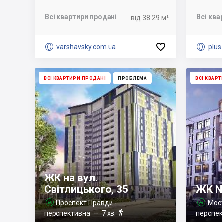
Всі квартири продані
Всі ква
від 38.29 м²


varshavsky.com.ua

plus
ВСІ КВАРТИРИ ПРОДАНІ
ПРОБЛЕМА
ВСІ КВАР
ЖК на вул.
Світлицького, 35
ЖК N
Проспект Правди -
Мос



перспективна
– 7 хв.
перспе