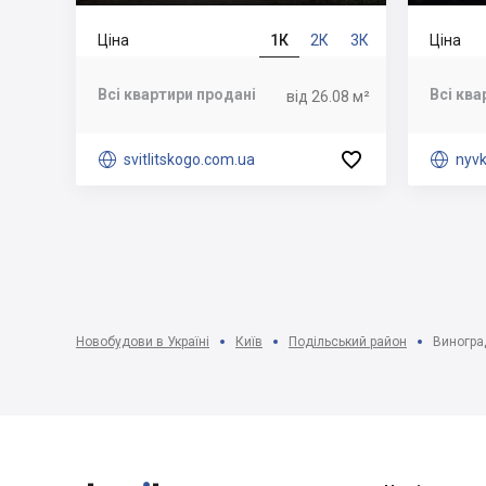
Ціна
1К
2К
3К
Ціна
Всі квартири продані
Всі ква
від 26.08 м²


svitlitskogo.com.ua

nyv
Новобудови в Україні
Київ
Подільський район
Виногра