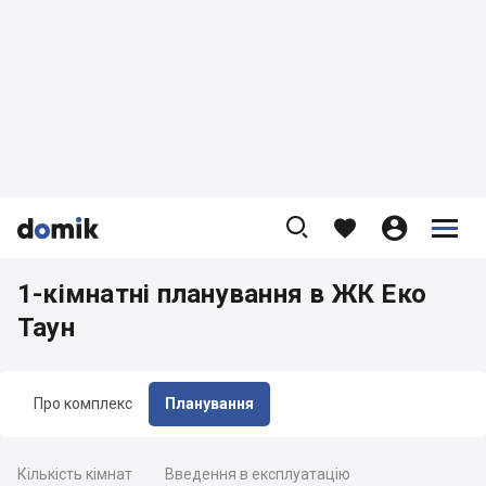









1-кімнатні планування в ЖК Еко
Таун
Про комплекс
Планування
Кількість кімнат
Введення в експлуатацію