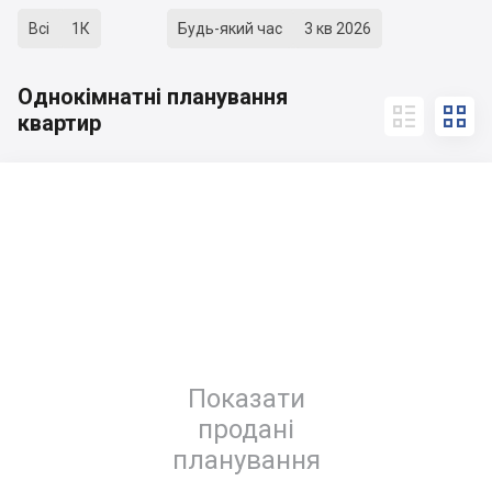
Всі
1К
Будь-який час
3 кв 2026
Однокімнатні планування


квартир
Показати
продані
планування