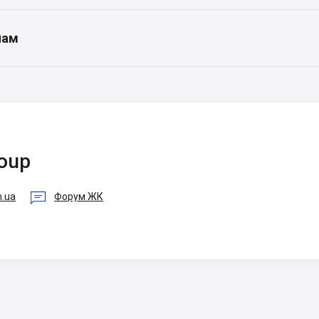
нам
roup

m.ua
Форум ЖК