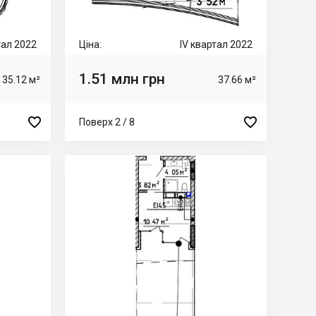
тал 2022
Ціна:
IV квартал 2022
1.51 млн грн
35.12 м²
37.66 м²


Поверх 2 / 8