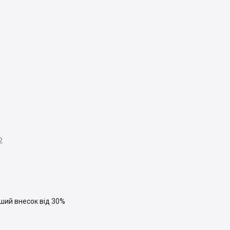
2
ший внесок від 30%