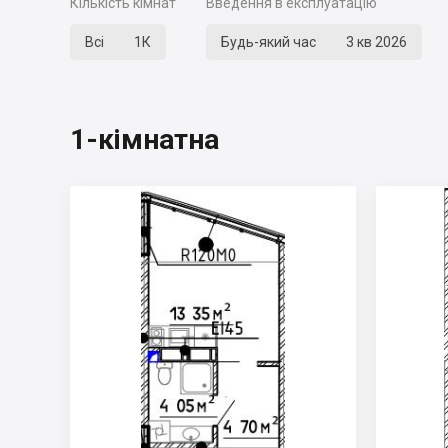
Кількість кімнат
Введення в експлуатацію
Всі
1К
Будь-який час
3 кв 2026
1-кімнатна