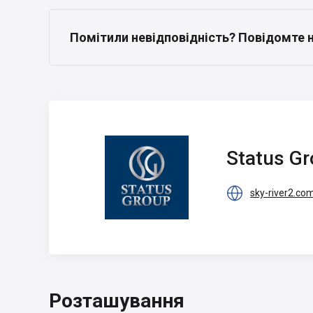
Помітили невідповідність? Повідомте 
Status Group
Status G

sky-river2.co
Розташування