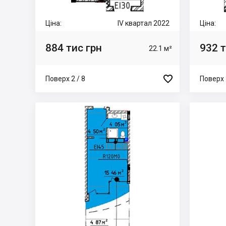
Ціна:
IV квартал 2022
Ціна:
884 тис грн
932 т
22.1 м²

Поверх 2 / 8
Поверх 