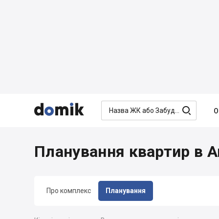




О
Планування квартир в А
Про комплекс
Планування