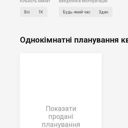
Кількість кімнат
Введення в експлуатацію
Всі
1К
Будь-який час
Здан
Однокімнатні планування к
Показати
продані
планування