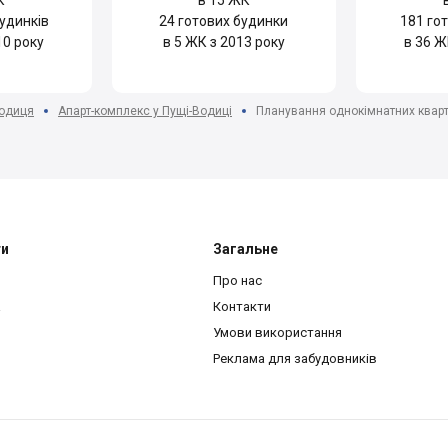
К
в 15 ЖК
удинків
24
готових будинки
181
гот
10 року
в 5 ЖК з 2013 року
в 36 Ж
одиця
Апарт-комплекс у Пущі-Водиці
Планування однокімнатних квар
ти
Загальне
Про нас
a
Контакти
Умови використання
Реклама для забудовників