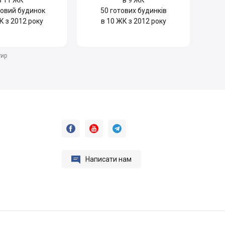
в 11 ЖК
в 9 ЖК
овий будинок
50
готових будинків
К з 2012 року
в 10 ЖК з 2012 року
тир




Написати нам