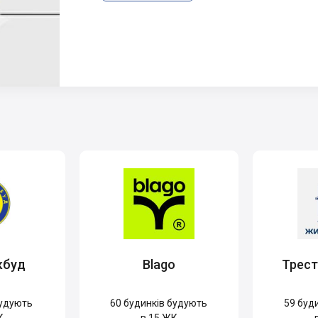
кбуд
Blago
Трес
удують
60
будинків будують
59
буди