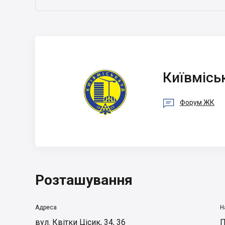
Київміськбуд
Київмісь

Форум ЖК
Розташування
Адреса
Н
вул. Квітки Цісик, 34, 36
П