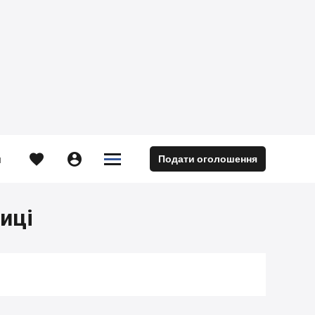





Подати оголошення
м
иці