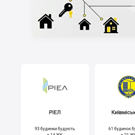
РІЕЛ
Київмісь
93
будинки будують
61
будинок б