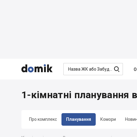




О
1-кімнатні планування 
Про комплекс
Планування
Комори
Нови