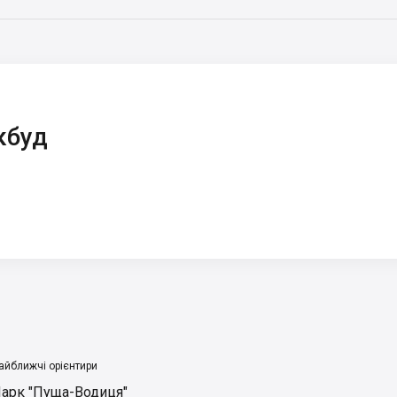
кбуд
айближчі орієнтири
арк "Пуща-Водиця"