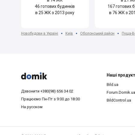
в 14 ЖК
в 21 Ж
46
готових будинків
167
готових б
в 25 ЖК з 2013 року
в 76 ЖК з 20
Новобудови в Україні
Київ
Оболонський район
Пуща-В



Наші продук
Bild.ua
Дзвонити
+380(98) 656 34 02
Forum.Domik.u
Працюємо
Пн-Пт з 9:00 до 18:00
BildControl.ua
На русском