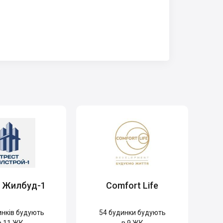
т Жилбуд-1
Comfort Life
нків будують
54
будинки будують