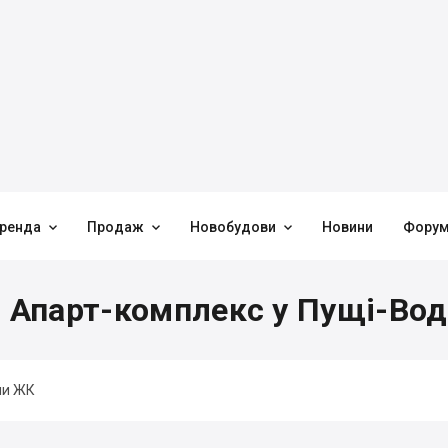



ренда
Продаж
Новобудови
Новини
Фору
в Апарт-комплекс у Пущі-Вод
ни ЖК