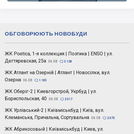
ОБГОВОРЮЮТЬ НОВОБУДИ
ЖК Poetica, 1-я коллекция | Поэтика | ENSO | ул.
Дегтяревская, 25а
06.08

3 128
ЖК Атлант на Озерній | Атлант | Новосілки, вул.
Озерна
06.08

1 183
ЖК Оберіг-2 | Киевгорстрой, Укрбуд | ул.
Бориспольская, 40
06.08

2 517
ЖК Урлівський-2 | Київміськбуд | Київ, вул.
Клеманська, Причальна, Сортувальна
06.08

2 075
ЖК Абрикосовый | Київміськбуд | Киев, ул.