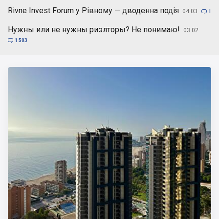
Rivne Invest Forum у Рівному — дводенна подія
04.03

1
Нужны или не нужны риэлторы? Не понимаю!
03.02

1 503