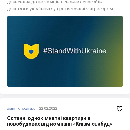
донесення до іноземців основних способів
допомоги українцям у протистоянні з агресором.

22.02.2022
АКЦІЇ ТА ПОДІЇ ЖК
Останні однокімнатні квартири в
новобудовах від компанії «Київміськбуд»