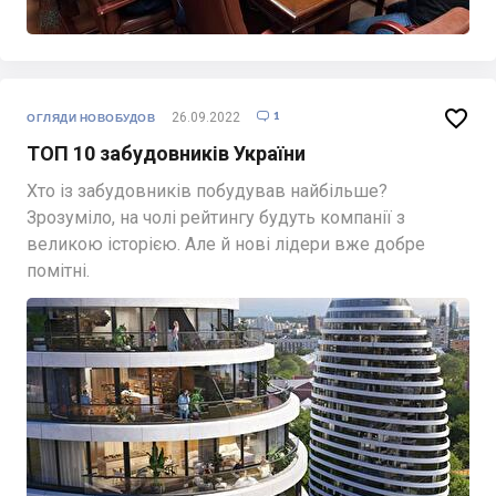

1
26.09.2022

ОГЛЯДИ НОВОБУДОВ
ТОП 10 забудовників України
Хто із забудовників побудував найбільше?
Зрозуміло, на чолі рейтингу будуть компанії з
великою історією. Але й нові лідери вже добре
помітні.