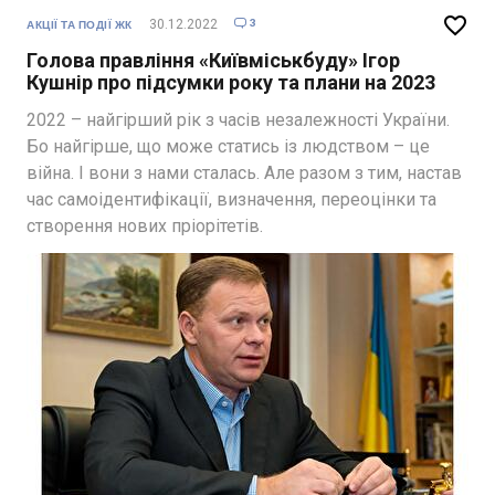

3
30.12.2022

АКЦІЇ ТА ПОДІЇ ЖК
Голова правління «Київміськбуду» Ігор
Кушнір про підсумки року та плани на 2023
2022 – найгірший рік з часів незалежності України.
Бо найгірше, що може статись із людством – це
війна. І вони з нами сталась. Але разом з тим, настав
час самоідентифікації, визначення, переоцінки та
створення нових пріорітетів.