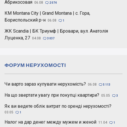
Абрикосовая
06.08

2 074
КМ Montana City | Grand Montana | с. Гора,
Бориспольский р-н
06.08

1
ЖК Scandia | БК Триумф | Бровари, вул. Анатолія
Луценка, 27
04.08

3 037
ФОРУМ НЕРУХОМОСТІ
Чи варто зараз купувати нерухомість?
06.08

5 113
На що звертати увагу при покупці квартири?
05.05

3
Як ви ведете облік витрат по оренді нерухомості?
03.05

1
Налог на дар денег между мужем и женой
11.04

1