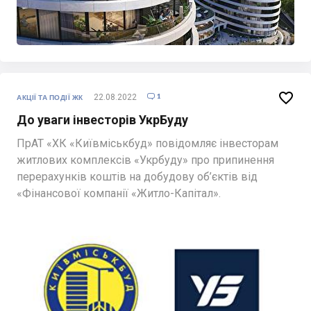

1
22.08.2022

АКЦІЇ ТА ПОДІЇ ЖК
До уваги інвесторів УкрБуду
ПрАТ «ХК «Київміськбуд» повідомляє інвесторам
житлових комплексів «Укрбуду» про припинення
перерахунків коштів на добудову об’єктів від
«Фінансової компанії «Житло-Капітал».