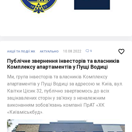

1
10.08.2022

АКЦІЇ ТА ПОДІЇ ЖК
АКТУАЛЬНО
Публічне звернення інвесторів та власників
Комплексу апартаментів у Пущі Водиці
Ми, група інвесторів та власників Комплексу
апартаментів у Пущі Водиці за адресою м. Київ, вул.
Квітки Цісик 32, публічно звертаємось до всіх
зацікавлених сторін у зв’язку з неналежним
виконанням зобов’язань компанії ПрАТ «ХК
«Київміськбуд».