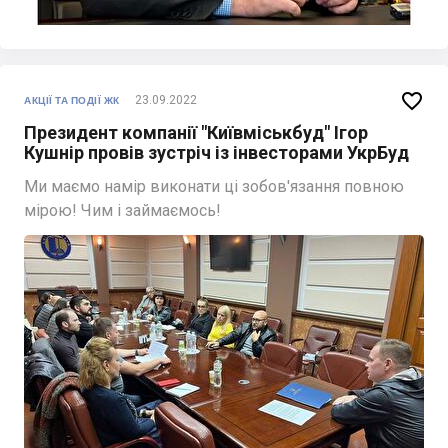

23.09.2022
АКЦІЇ ТА ПОДІЇ ЖК
Президент компанії "Київміськбуд" Ігор
Кушнір провів зустріч із інвесторами УкрБуд
Ми маємо намір виконати ці зобов'язання повною
мірою! Чим і займаємось!