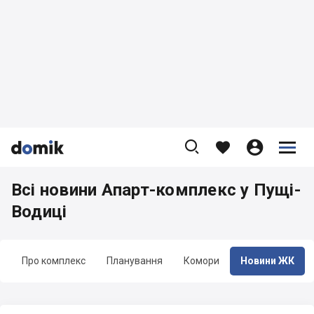









Всі новини Апарт-комплекс у Пущі-
Водиці
Про комплекс
Планування
Комори
Новини ЖК