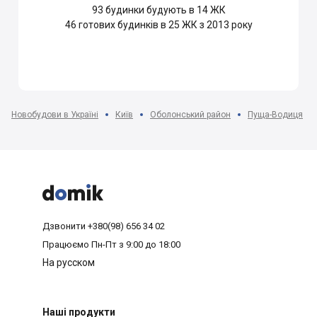
93
будинки будують в 14 ЖК
46
готових будинків в 25 ЖК з 2013 року
Новобудови в Україні
Київ
Оболонський район
Пуща-Водиця



Дзвонити
+380(98) 656 34 02
Працюємо
Пн-Пт з 9:00 до 18:00
На русском
Наші продукти