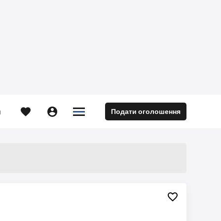





Подати оголошення
м
