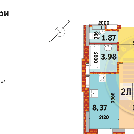
ри
 м²