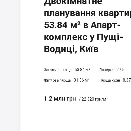
Двокімнатне
планування кварти
53.84 м² в Апарт-
комплекс у Пущі-
Водиці, Київ
53.84 м²
2
/
5
Загальна площа
Поверхи
31.36 м²
8.37
Житлова площа
Площа кухні
1.2 млн грн
/ 22 320 грн/м²