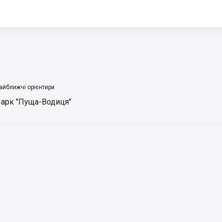
айближчі орієнтири
арк "Пуща-Водиця"