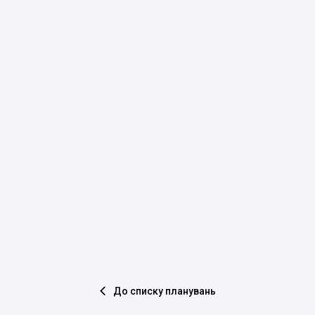
До списку планувань
