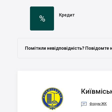
Кредит
%
Помітили невідповідність? Повідомте 
Київміськбуд
Київмісь

Форум ЖК