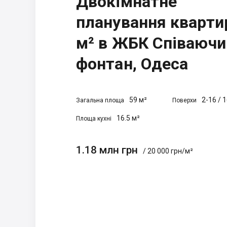
Двокімнатне
планування кварти
м² в ЖБК Співаючи
фонтан, Одеса
59 м²
2-16
/
1
Загальна площа
Поверхи
16.5 м²
Площа кухні
1.18 млн грн
/ 20 000 грн/м²