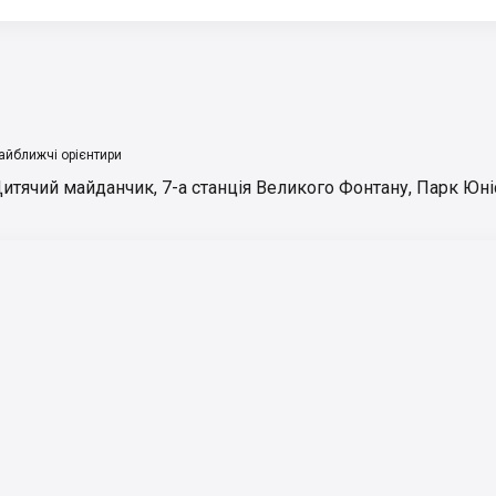
айближчі орієнтири
итячий майданчик
,
7-а станція Великого Фонтану
,
Парк Юні