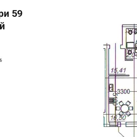
ри 59
й
6