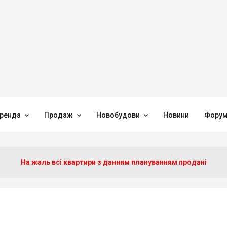



ренда
Продаж
Новобудови
Новини
Фору
На жаль всі квартири з данним плануванням продані