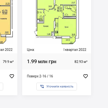
тал 2022
Ціна:
I квартал 2022
1.99 млн грн
79.9 м²
82.93 м²


Поверх 2-16 / 16

Уточнити наявність