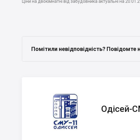
Ціни на двокімнатні від забудовника актуальні на 20.01.
Помітили невідповідність? Повідомте 
Одісей-СМУ-11
Одісей-С