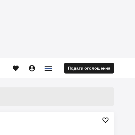





Подати оголошення
м
