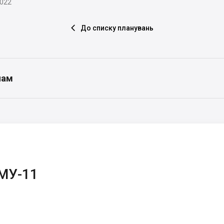
2022
До списку планувань

нам
МУ-11