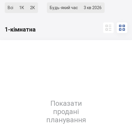
Всі
1К
2К
Будь-який час
3 кв 2026


1-кімнатна
Показати
продані
планування