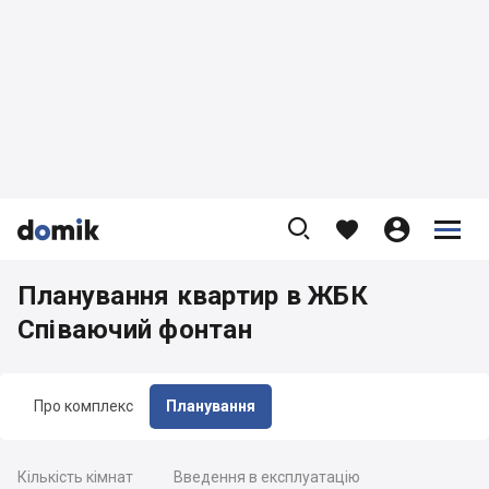









Планування квартир в ЖБК
Співаючий фонтан
Про комплекс
Планування
Кількість кімнат
Введення в експлуатацію