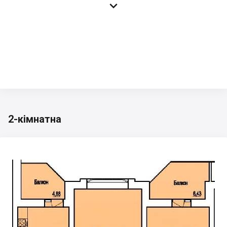

2-кімнатна