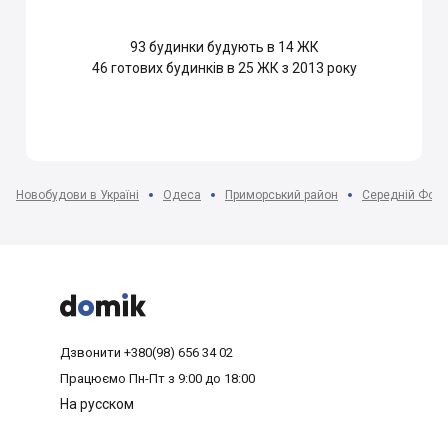
93
будинки будують в 14 ЖК
46
готових будинків в 25 ЖК з 2013 року
Новобудови в Україні
Одеса
Приморський район
Середній Фонт



Дзвонити
+380(98) 656 34 02
Працюємо
Пн-Пт з 9:00 до 18:00
На русском