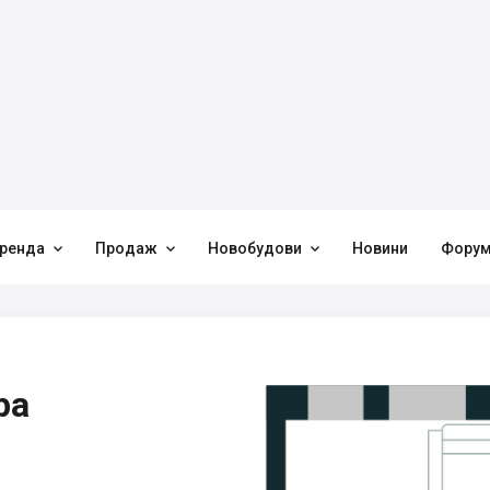



ренда
Продаж
Новобудови
Новини
Фору
ра