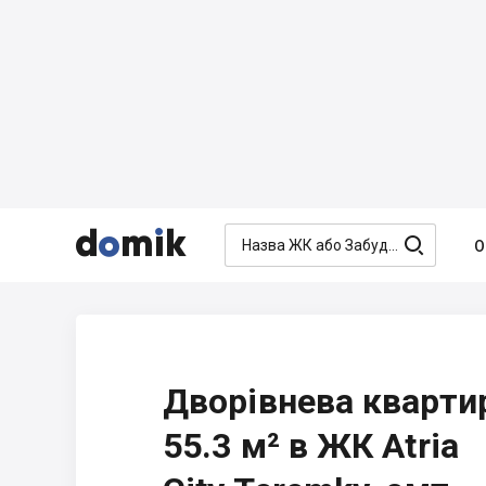




О
Дворівнева кварти
55.3 м² в ЖК Atria