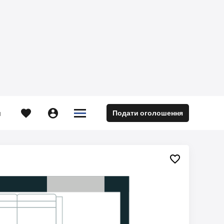





Подати оголошення
м
