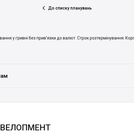
До списку планувань

ння у гривні без прив’язки до валют. Строк розтермінування: Корпус 
нам
ЕВЕЛОПМЕНТ