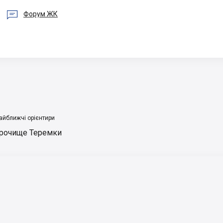

Форум ЖК
айближчі орієнтири
рочище Теремки