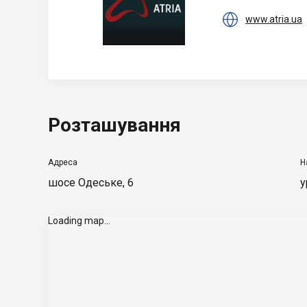

www.atria.ua
Розташування
Адреса
Н
шосе Одеське, 6
у
Loading map...