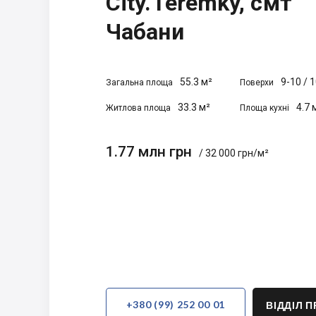
City.Teremky, смт
Чабани
55.3 м²
9-10
/
1
Загальна площа
Поверхи
33.3 м²
4.7 
Житлова площа
Площа кухні
1.77 млн грн
/ 32 000 грн/м²
+380 (99) 252 00 01
ВІДДІЛ 