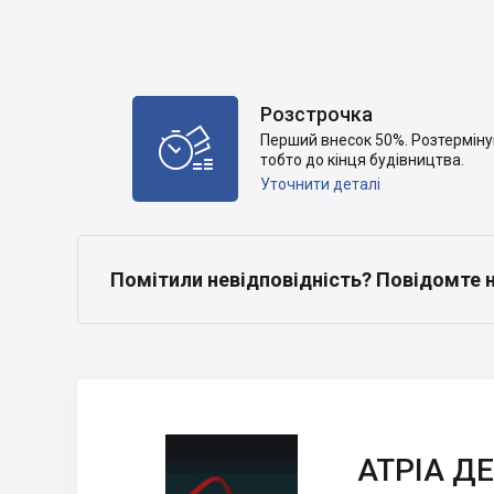
Розстрочка

Перший внесок 50%. Розтермінува
тобто до кінця будівництва.
Уточнити деталі
Помітили невідповідність? Повідомте 
АТРІА
ДЕВЕЛОПМЕНТ
АТРІА Д