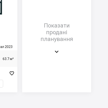
Показати
продані
планування
тал 2023

63.7 м²
