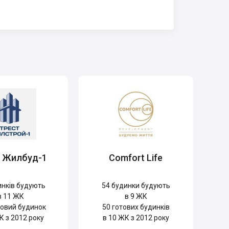
т Жилбуд-1
Comfort Life
нків будують
54
будинки будують
в 11 ЖК
в 9 ЖК
овий будинок
50
готових будинків
К з 2012 року
в 10 ЖК з 2012 року