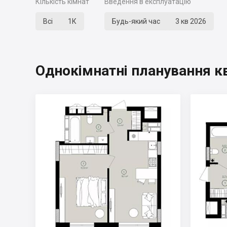
Кількість кімнат
Введення в експлуатацію
Всі
1К
Будь-який час
3 кв 2026
Однокімнатні планування к