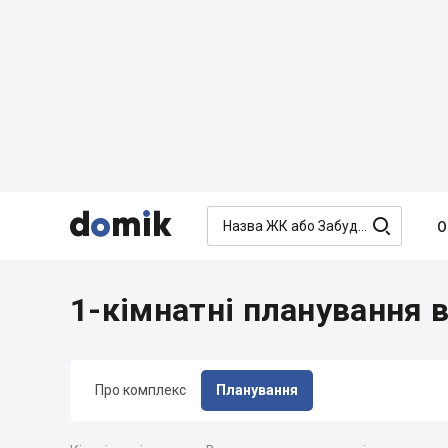




О
1-кімнатні планування 
Про комплекс
Планування