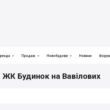



ренда
Продаж
Новобудови
Новини
Фору
в ЖК Будинок на Вавілових