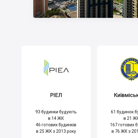
РІЕЛ
Київмісь
93
будинки будують
61
будинок б
в 14 ЖК
в 21 Ж
46
готових будинків
167
готових б
в 25 ЖК з 2013 року
в 76 ЖК з 20