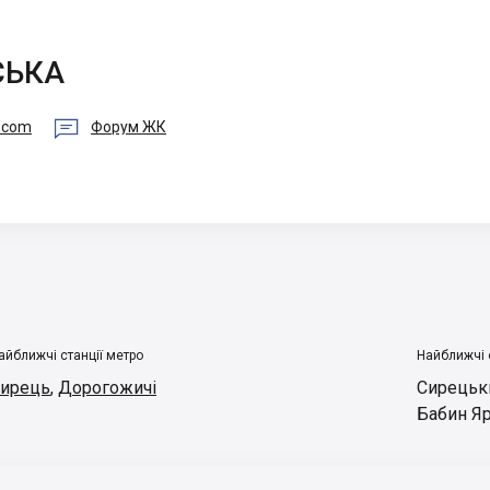
СЬКА

a.com
Форум ЖК
айближчі станції метро
Найближчі 
ирець
,
Дорогожичі
Сирецьк
Бабин Я