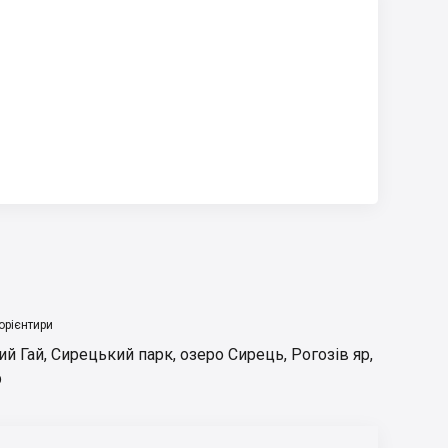
орієнтири
ий Гай
,
Сирецький парк
,
озеро Сирець
,
Рогозів яр
,
р