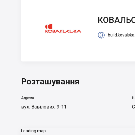
КОВАЛЬСЬКА
КОВАЛЬ

build.kovalsk
Розташування
Адреса
Н
вул. Вавілових, 9-11
С
Loading map...