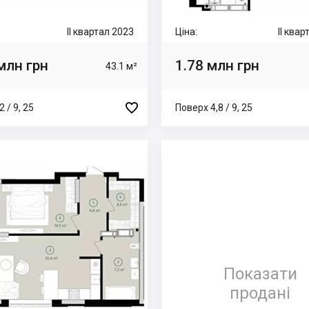
II квартал 2023
Ціна:
II ква
млн грн
1.78 млн грн
43.1 м²

 / 9, 25
Поверх 4,8 / 9, 25
Показати
продані