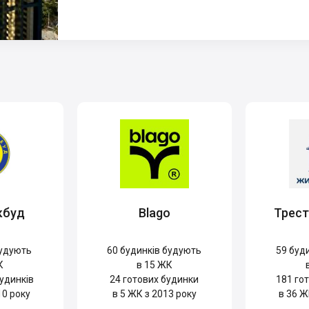
кбуд
Blago
Трес
удують
60
будинків будують
59
буди
К
в 15 ЖК
удинків
24
готових будинки
181
гот
10 року
в 5 ЖК з 2013 року
в 36 Ж