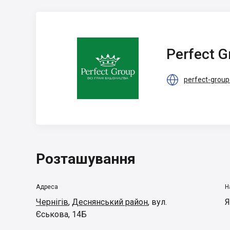
Perfect Group
Perfect G

perfect-group
Розташування
Адреса
Н
Чернігів
,
Деснянський район
,
вул.
Я
Єськова, 14Б