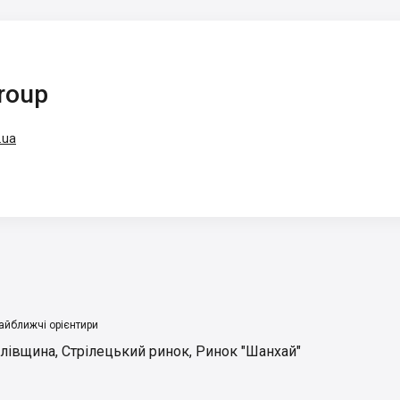
roup
.ua
айближчі орієнтири
лівщина
,
Стрілецький ринок
,
Ринок "Шанхай"