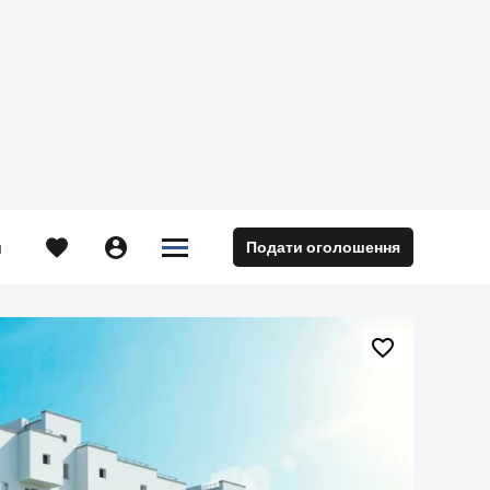





Подати оголошення
м
