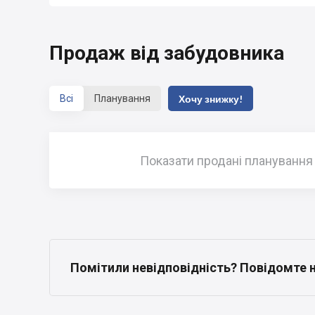
Продаж від забудовника
Всі
Планування
Хочу знижку!
Показати продані планування
Помітили невідповідність? Повідомте 