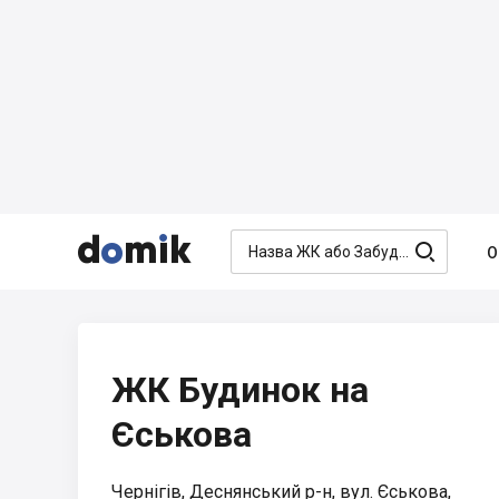




О
ЖК Будинок на
Єськова
Чернігів, Деснянський р-н, вул. Єськова,