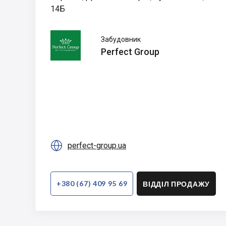
14Б
Perfect
Забудовник
Group
Perfect Group

perfect-group.ua
+380 (67) 409 95 69
ВІДДІЛ ПРОДАЖУ