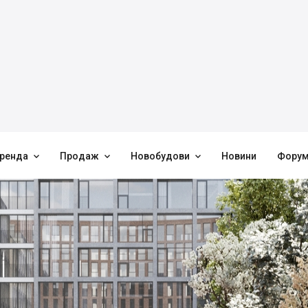



ренда
Продаж
Новобудови
Новини
Фору