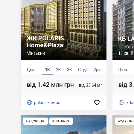
ЖК POLARIS
КБ L
Home&Plaza
Кон

Мінський
11 хв.
Ціна
1К
2К
3К
Студ
2рів
Ціна
від 1.42 млн грн
від 3
від 33.64 м²


polaris.kiev.ua

jk-
БУДУЄТЬСЯ
ІПОТЕКА 7%
БУДУЄТЬ