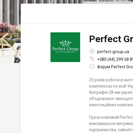
Perfect G

perfect-group.ua

+380 (44) 299 58 8

Форум Perfect Gr
25 років роботи в жит
комплексах по всій Ук
біографія 28-ми украї
об'єдналися і виходять
інвестиційних компані
Група компаній Perfec
максимально витримано
підприємства, зайняті