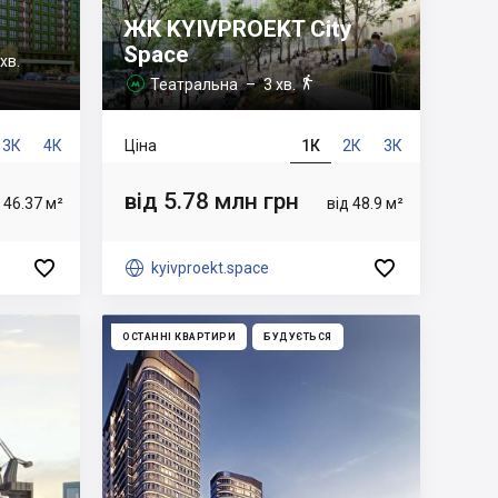
ЖК KYIVPROEKT City
Space
хв.

Театральна
– 3 хв.

3К
4К
Ціна
1К
2К
3К
від 5.78 млн грн
 46.37 м²
від 48.9 м²



kyivproekt.space
ОСТАННІ КВАРТИРИ
БУДУЄТЬСЯ