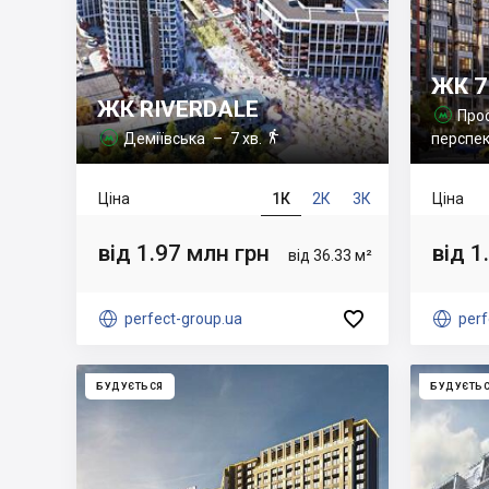
ЖК 7
ЖК RIVERDALE
Прос


Деміївська
– 7 хв.
перспе

Ціна
1К
2К
3К
Ціна
від 1.97 млн грн
від 1
від 36.33 м²


perfect-group.ua

perf
БУДУЄТЬСЯ
БУДУЄТЬ