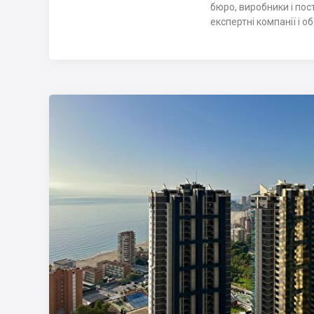
бюро, виробники і пос
експертні компанії і о