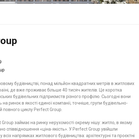
roup
9
oup
ловому будівництві, понад мільйон квадратних метрів в житлових
раїні, де вже проживає більше 40 тисяч жителів. Це коротка
нських будівельних підприємств різного профілю. Сьогодні вони
 на ринок в якості єдиної компанії, точніше, групи будівельно-
й повного циклу Perfect Group.
t Group займає на ринку нерухомості окрему нішу: житло, в якому
 співвідношення «ціна-якість». У Perfect Group увійшли
 у всіх напрямках житлового будівництва: архітектурні та проєктні