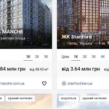
A MANCHE
ЖК Stanford
трактова площа
–

Палац "Україна"
– 4 хв.

1К
2К
3К
Ціна
1К
2К
3К
4К
.84 млн грн
від 3.64 млн грн
від 48.43 м²
від

lamanche.com.ua

stanford.kiev.ua
СЯ
ЗДАНИЙ ЧАСТКОВО
БУДУЄТЬСЯ
ЗДАНИЙ ЧАСТКОВО