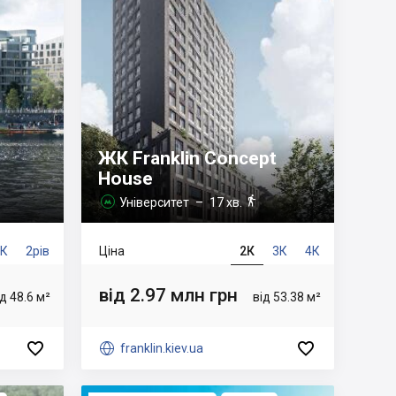
ЖК Franklin Concept
House

Університет
– 17 хв.

4К
2рів
Ціна
2К
3К
4К
від 2.97 млн грн
ід 48.6 м²
від 53.38 м²



franklin.kiev.ua