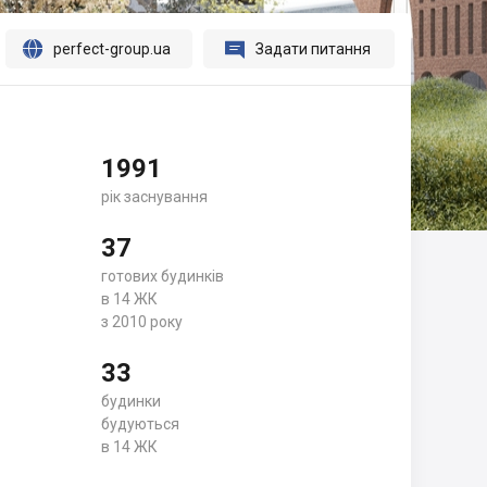




perfect-group.ua
Задати питання
1991
рік заснування
37
готових будинків
в 14 ЖК
з 2010 року
33
будинки
будуються
в 14 ЖК