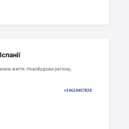
Іспанії
илем життя. Новобудови регіону,
+34624407828