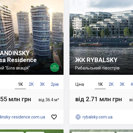
ANDINSKY
sa Residence
ЖК RYBALSKY
ій "Біла акація"
Рибальський півострів
1К
2К
3К
2рів
Ціна
1К
2К
3К
.55 млн грн
від 2.71 млн грн
від 36.4 м²
в

insky-residence.com.ua

rybalsky.com.ua