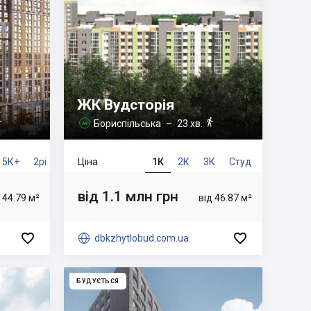
ЖК Вудсторія


Бориспільська
– 23 хв.

5К+
2рів
Ціна
1К
2К
3К
Студ
від 1.1 млн грн
 44.79 м²
від 46.87 м²



dbkzhytlobud.com.ua
БУДУЄТЬСЯ