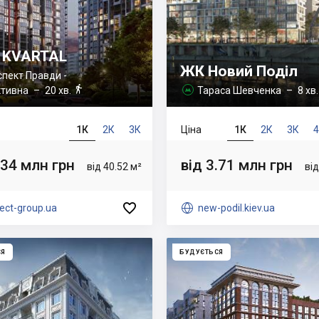
 KVARTAL
ЖК Новий Поділ
пект Правди -

ктивна
– 20 хв.
Тараса Шевченка
– 8 хв

1К
2К
3К
Ціна
1К
2К
3К
.34 млн грн
від 3.71 млн грн
від 40.52 м²
від

ect-group.ua

new-podil.kiev.ua
СЯ
БУДУЄТЬСЯ