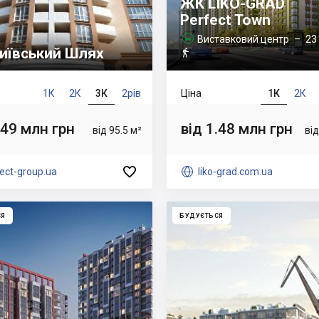
ЖК LIKO-GRAD
Perfect Town
Виставковий центр
– 23 

иївський Шлях

1К
2К
3К
2рів
Ціна
1К
2К
.49 млн грн
від 1.48 млн грн
від 95.5 м²
від

ect-group.ua

liko-grad.com.ua
СЯ
БУДУЄТЬСЯ