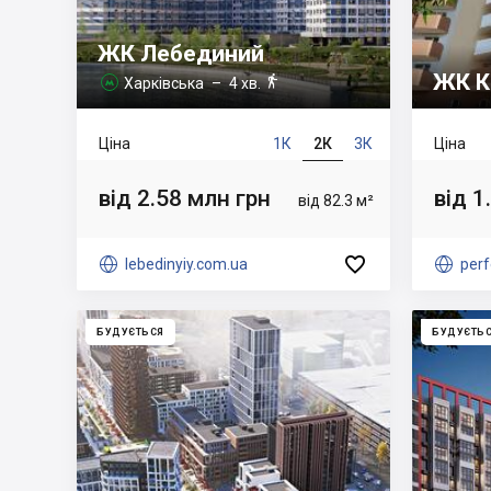
ЖК Лебединий
ЖК К

Харківська
– 4 хв.

Ціна
1К
2К
3К
Ціна
від 2.58 млн грн
від 1
від 82.3 м²


lebedinyiy.com.ua

perf
БУДУЄТЬСЯ
БУДУЄТЬ