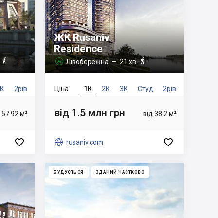
ЖК Rusaniv
Residence


.
Лівобережна
– 21 хв.

4К
2рів
Ціна
1К
2К
3К
Студ
2рів
від 1.5 млн грн
 57.92 м²
від 38.2 м²



rusaniv.com
БУДУЄТЬСЯ
ЗДАНИЙ ЧАСТКОВО