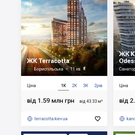
ЖК K
ЖК Terracotta
Odes

Бориспільська
– 11 хв.
Санатор

Ціна
1К
2К
3К
2рів
Ціна
від 1.59 млн грн
від 2
від 43.33 м²


terracotta.kiev.ua

kand