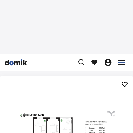









