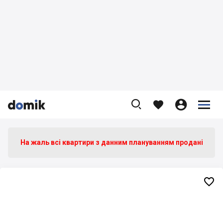









На жаль всі квартири з данним плануванням продані
