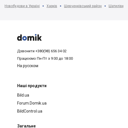
Новобудови в Україні
Харків
Шевченківський район
Шатилівка 



Дзвонити
+380(98) 656 34 02
Працюємо
Пн-Пт з 9:00 до 18:00
На русском
Наші продукти
Bild.ua
Forum.Domik.ua
BildControl.ua
Загальне