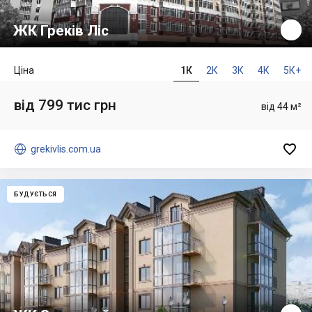
ЖК Греків Ліс
Ціна
1К
2К
3К
4К
5К+
від 799 тис грн
від 44 м²


grekivlis.com.ua
БУДУЄТЬСЯ