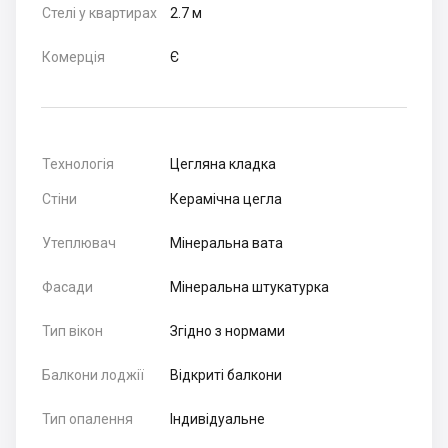
Стелі у квартирах
2.7 м
Комерція
Є
Технологія
Цегляна кладка
Стіни
Керамічна цегла
Утеплювач
Мінеральна вата
Фасади
Мінеральна штукатурка
Тип вікон
Згідно з нормами
Балкони лоджії
Відкриті балкони
Тип опалення
Індивідуальне