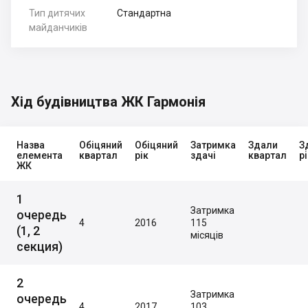
Тип дитячих
Стандартна
майданчиків
Хід будівництва ЖК Гармонія
Назва
Обіцяний
Обіцяний
Затримка
Здали
З
елемента
квартал
рік
здачі
квартал
р
ЖК
1
Затримка
очередь
4
2016
115
(1, 2
місяців
секция)
2
Затримка
очередь
4
2017
103