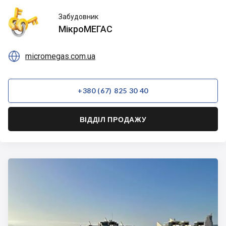
МікроМЕГАС
Забудовник
МікроМЕГАС

micromegas.com.ua
+380 (67) 825 30 40
ВІДДІЛ ПРОДАЖУ