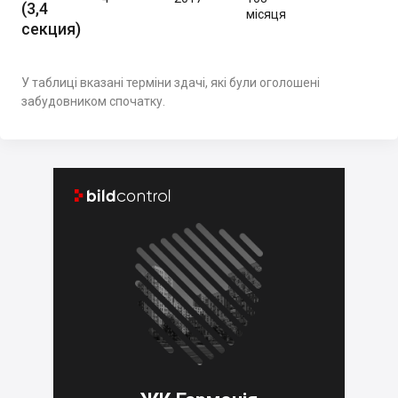
(3,4
місяця
секция)
У таблиці вказані терміни здачі, які були оголошені
забудовником спочатку.

