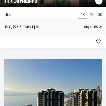
ЖК Затишний
Ціна
1К
2К
3К
від 877 тис грн
від 49.85 м²
