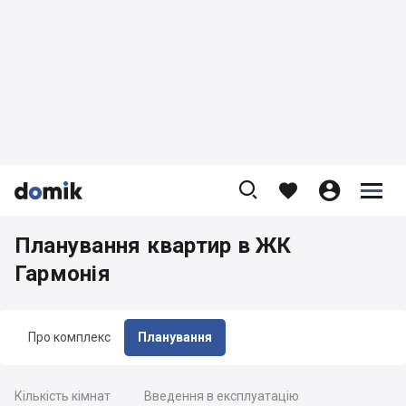









Планування квартир в ЖК
Гармонія
Про комплекс
Планування
Кількість кімнат
Введення в експлуатацію