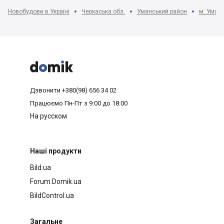
Новобудови в Україні
Черкаська обл.
Уманський район
м. Уман



Дзвонити
+380(98) 656 34 02
Працюємо
Пн-Пт з 9:00 до 18:00
На русском
Наші продукти
Bild.ua
Forum.Domik.ua
BildControl.ua
Загальне