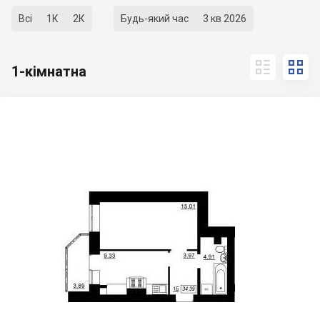
Всі
1К
2К
Будь-який час
3 кв 2026


1-кімнатна