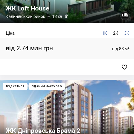
ЖК Loft House

Калинівський ринок
– 13 хв.
Ціна
1К
2К
3К
від 2.74 млн грн
від 83 м²

БУДУЄТЬСЯ
ЗДАНИЙ ЧАСТКОВО
ЖК Дніпровська Брама 2