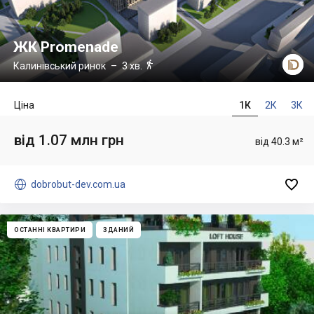
ЖК Promenade

Калинівський ринок
– 3 хв.
Ціна
1К
2К
3К
від 1.07 млн грн
від 40.3 м²


dobrobut-dev.com.ua
ОСТАННІ КВАРТИРИ
ЗДАНИЙ