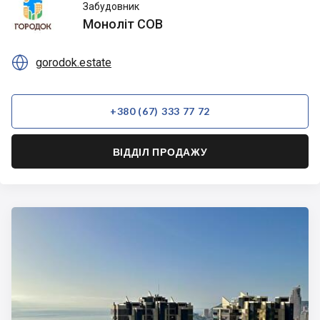
Моноліт
Забудовник
СОВ
Моноліт СОВ

gorodok.estate
+380 (67) 333 77 72
ВІДДІЛ ПРОДАЖУ