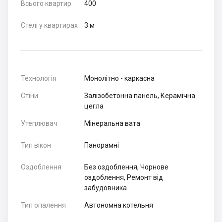
Всього квартир
400
Стелі у квартирах
3 м
Технологія
Монолітно - каркасна
Стіни
Залізобетонна панель, Керамічна
цегла
Утеплювач
Мінеральна вата
Тип вікон
Панорамні
Оздоблення
Без оздоблення, Чорнове
оздоблення, Ремонт від
забудовника
Тип опалення
Автономна котельня