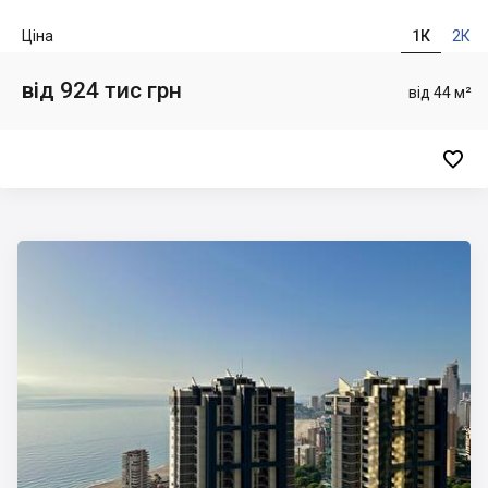
Ціна
1К
2К
від 924 тис грн
від 44 м²
