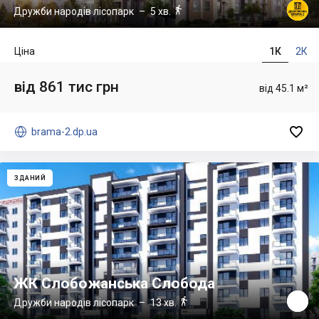

Дружби народів лісопарк
– 5 хв.
Ціна
1К
2К
від 861 тис грн
від 45.1 м²


brama-2.dp.ua
ЗДАНИЙ
ЖК Слобожанська Слобода

Дружби народів лісопарк
– 13 хв.