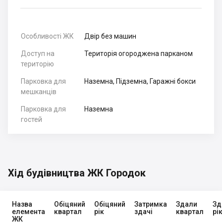
Особливості ЖК
Двір без машин
Доступ на
Територія огороджена парканом
територію
Парковка для
Наземна, Підземна, Гаражні бокси
мешканців
Парковка для
Наземна
гостей
Хід будівництва ЖК Городок
Назва
Обіцяний
Обіцяний
Затримка
Здали
Зд
елемента
квартал
рік
здачі
квартал
рі
ЖК