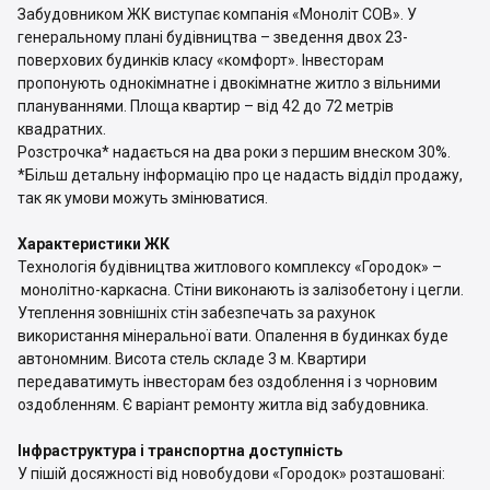
Забудовником ЖК виступає компанія «Моноліт СОВ». У
генеральному плані будівництва – зведення двох 23-
поверхових будинків класу «комфорт». Інвесторам
пропонують однокімнатне і двокімнатне житло з вільними
плануваннями. Площа квартир – від 42 до 72 метрів
квадратних.
Розстрочка* надається на два роки з першим внеском 30%.
*Більш детальну інформацію про це надасть відділ продажу,
так як умови можуть змінюватися.
Характеристики ЖК
Технологія будівництва житлового комплексу «Городок» –
монолітно-каркасна. Стіни виконають із залізобетону і цегли.
Утеплення зовнішніх стін забезпечать за рахунок
використання мінеральної вати. Опалення в будинках буде
автономним. Висота стель складе 3 м. Квартири
передаватимуть інвесторам без оздоблення і з чорновим
оздобленням. Є варіант ремонту житла від забудовника.
Інфраструктура і транспортна доступність
У пішій досяжності від новобудови «Городок» розташовані: