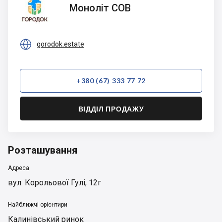
Моноліт
Моноліт СОВ
СОВ

gorodok.estate
+380 (67) 333 77 72
ВІДДІЛ ПРОДАЖУ
Розташування
Адреса
вул. Корольової Гулі, 12г
Найближчі орієнтири
Калинівський ринок