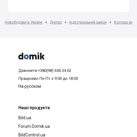
Новобудови в Україні
Дніпро
Індустріальний район
Косіора мкр-



Дзвонити
+380(98) 656 34 02
Працюємо
Пн-Пт з 9:00 до 18:00
На русском
Наші продукти
Bild.ua
Forum.Domik.ua
BildControl.ua