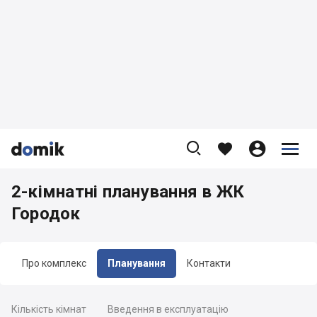









2-кімнатні планування в ЖК
Городок
Про комплекс
Планування
Контакти
Кількість кімнат
Введення в експлуатацію