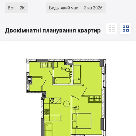
Всі
2К
Будь-який час
3 кв 2026


Двокімнатні планування квартир