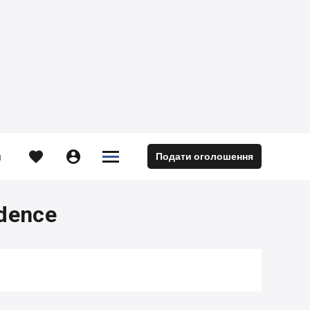





Подати оголошення
м
dence