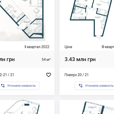
II квартал 2022
Ціна:
III ква
лн грн
3.43 млн грн
54 м²

2-21 / 21
Поверх 20 / 21


Уточнити наявність
Уточнити наявність