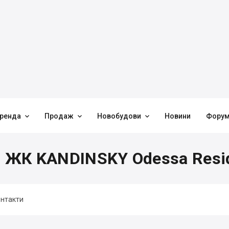



ренда
Продаж
Новобудови
Новини
Фору
в ЖК KANDINSKY Odessa Resi
нтакти