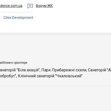

idence.com.ua
Форум ЖК
Citex Development
айближчі орієнтири
анаторій "Біла акація"
,
Парк Прибережні схили
,
Санаторій "А
обробут"
,
Клінічний санаторій "Чкаловський"