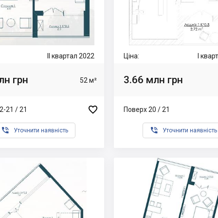
II квартал 2022
Ціна:
I квар
лн грн
3.66 млн грн
52 м²

2-21 / 21
Поверх 20 / 21


Уточнити наявність
Уточнити наявність