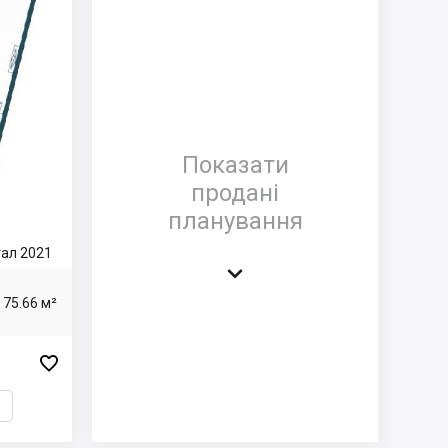
Показати
продані
планування
ртал 2021

75.66 м²
