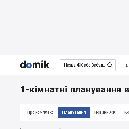




О
1-кімнатні планування 
Про комплекс
Планування
Новини ЖК
Ко