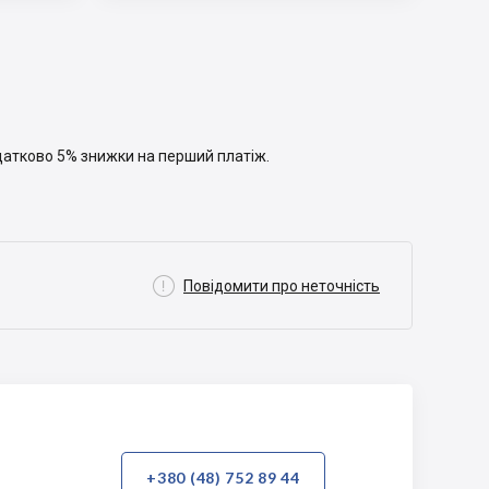

одатково 5% знижки на перший платіж.

Повідомити про неточність
+380 (48) 752 89 44