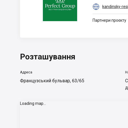

kandinsky-res
Партнери проєкту
Розташування
Адреса
Н
Французський бульвар, 63/65
С
д
Loading map...