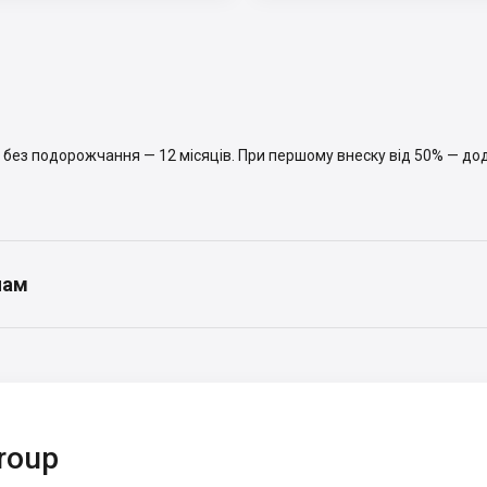
д без подорожчання — 12 місяців. При першому внеску від 50% — д
нам
roup