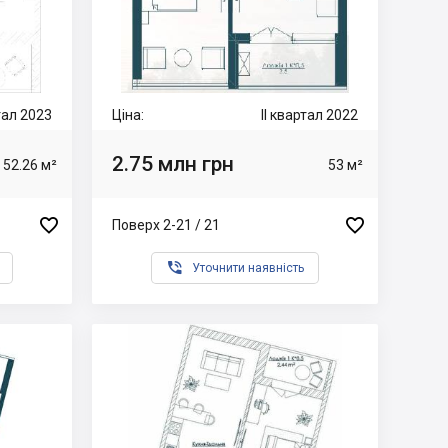
тал 2023
Ціна:
II квартал 2022
2.75 млн грн
52.26 м²
53 м²


Поверх 2-21 / 21

Уточнити наявність