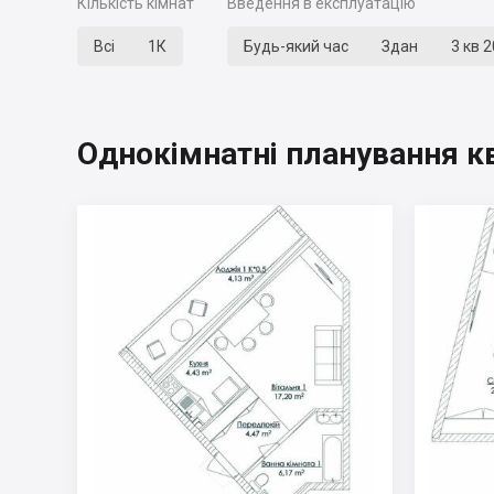
Кількість кімнат
Введення в експлуатацію
Всі
1К
Будь-який час
Здан
3 кв 
Однокімнатні планування к