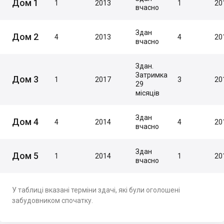
Дом 1
1
2013
1
20
вчасно
Здан
Дом 2
4
2013
4
20
вчасно
Здан.
Затримка
Дом 3
1
2017
3
20
29
місяців
Здан
Дом 4
4
2014
4
20
вчасно
Здан
Дом 5
1
2014
1
20
вчасно
У таблиці вказані терміни здачі, які були оголошені
забудовником спочатку.