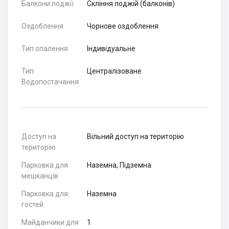
Балкони лоджії
Скління лоджій (балконів)
Оздоблення
Чорнове оздоблення
Тип опалення
Індивідуальне
Тип
Централізоване
Водопостачання
Доступ на
Вільний доступ на територію
територію
Парковка для
Наземна, Підземна
мешканців
Парковка для
Наземна
гостей
Майданчики для
1