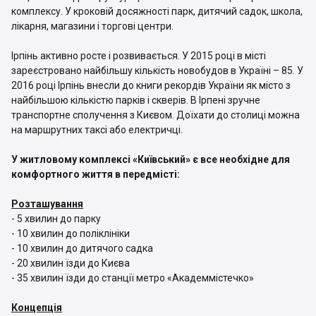
комплексу. У кроковій досяжності парк, дитячий садок, школа,
лікарня, магазини і торгові центри.
Ірпінь активно росте і розвивається. У 2015 році в місті
зареєстровано найбільшу кількість новобудов в Україні – 85. У
2016 році Ірпінь внесли до книги рекордів України як місто з
найбільшою кількістю парків і скверів. В Ірпені зручне
транспортне сполучення з Києвом. Доїхати до столиці можна
на маршрутних таксі або електричці.
У житловому комплексі «Київський» є все необхідне для
комфортного життя в передмісті:
Розташування
- 5 хвилин до парку
- 10 хвилин до поліклініки
- 10 хвилин до дитячого садка
- 20 хвилин їзди до Києва
- 35 хвилин їзди до станції метро «Академмістечко»
Концепція