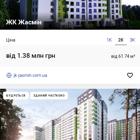
ЖК Жасмін
Ціна
1К
2К
3К
від 1.38 млн грн
від 61.74 м²


jk-jasmin.com.ua
БУДУЄТЬСЯ
ЗДАНИЙ ЧАСТКОВО