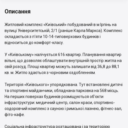
Описання
Житловий комплекс «Київський» побудований в м Ірпінь на
вулиці Університетській, 2/1 (раніше Карла Маркса). Комплекс
складається з п'яти 10-14-типоверхових будинків і
відноситься до комфорт-класу.
У «Київському» налічується 616 квартир. Планування квартир
вільні, що дозволяє облаштувати внутрішній простір житла на
свій розсуд. Площі квартир можуть залишати від 36,8 до 88,1
кв. м. Житло здається з чорновим оздобленням.
Територія «Київського» упорядкована. Тут встановлені дитячі
та спортивні майданчики, обладнана парковка на 568 місць.
На перших поверхах будинків розміщуються об'єкти
інфраструктури: медичний центр, салон краси, спортивно-
оздоровчий комплекс з сауною і римської лазнею, фітнес-зал,
фіто-кафе.
Соціальна інфраструктура розташована і за територією