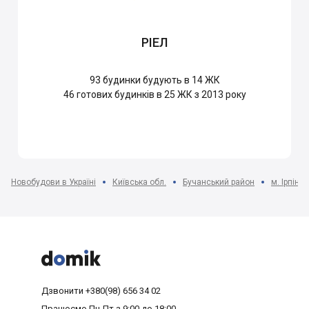
РІЕЛ
93
будинки будують в 14 ЖК
46
готових будинків в 25 ЖК з 2013 року
Новобудови в Україні
Київська обл.
Бучанський район
м. Ірпінь



Дзвонити
+380(98) 656 34 02
Працюємо
Пн-Пт з 9:00 до 18:00