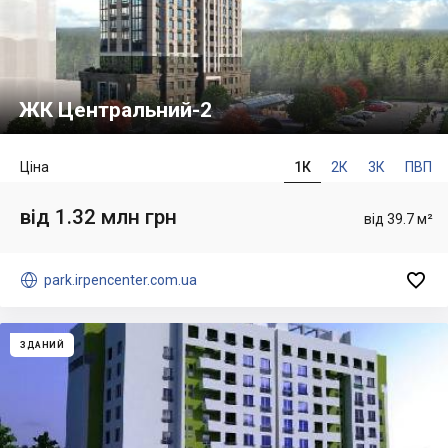
ЖК Центральний-2
Ціна
1К
2К
3К
ПВП
від 1.32 млн грн
від 39.7 м²


park.irpencenter.com.ua
ЗДАНИЙ