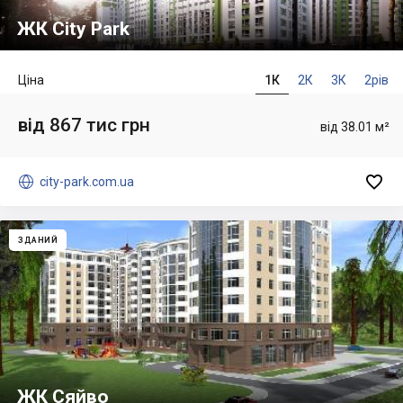
ЖК City Park
Ціна
1К
2К
3К
2рів
від 867 тис грн
від 38.01 м²


city-park.com.ua
ЗДАНИЙ
ЖК Сяйво