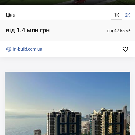
Ціна
1К
2К
від 1.4 млн грн
від 47.55 м²


in-build.com.ua