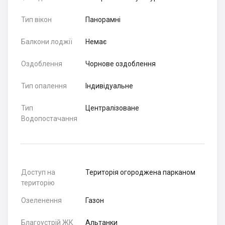
Тип вікон
Панорамні
Балкони лоджії
Немає
Оздоблення
Чорнове оздоблення
Тип опалення
Індивідуальне
Тип
Централізоване
Водопостачання
Доступ на
Територія огороджена парканом
територію
Озеленення
Газон
Благоустрій ЖК
Альтанки