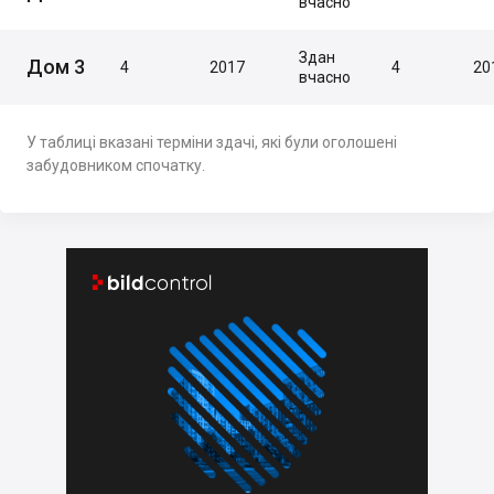
вчасно
Здан
Дом 3
4
2017
4
20
вчасно
У таблиці вказані терміни здачі, які були оголошені
забудовником спочатку.

