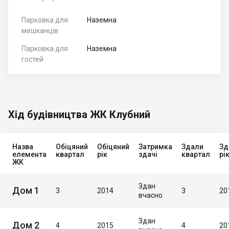
Парковка для
Наземна
мешканців
Парковка для
Наземна
гостей
Хід будівництва ЖК Клубний
Назва
Обіцяний
Обіцяний
Затримка
Здали
Зд
елемента
квартал
рік
здачі
квартал
рі
ЖК
Здан
Дом 1
3
2014
3
20
вчасно
Здан
Дом 2
4
2015
4
20