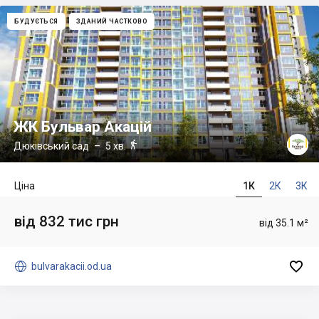
БУДУЄТЬСЯ
ЗДАНИЙ ЧАСТКОВО
ЖК Бульвар Акацій

Дюківський сад
– 5 хв.
Ціна
1К
2К
3К
від 832 тис грн
від 35.1 м²


bulvarakacii.od.ua