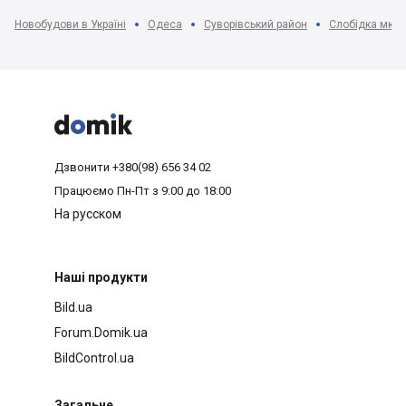
Новобудови в Україні
Одеса
Суворівський район
Слобідка мкр-



Дзвонити
+380(98) 656 34 02
Працюємо
Пн-Пт з 9:00 до 18:00
На русском
Наші продукти
Bild.ua
Forum.Domik.ua
BildControl.ua
Загальне