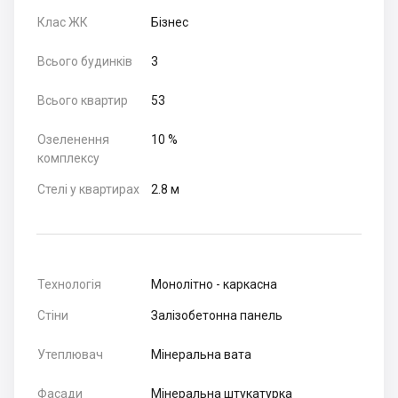
Клас ЖК
Бізнес
Всього будинків
3
Всього квартир
53
Озеленення
10 %
комплексу
Стелі у квартирах
2.8 м
Технологія
Монолітно - каркасна
Стіни
Залізобетонна панель
Утеплювач
Мінеральна вата
Фасади
Мінеральна штукатурка