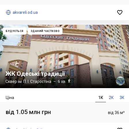


akvareli.od.ua
БУДУЄТЬСЯ
ЗДАНИЙ ЧАСТКОВО
ЖК Одеські традиції

Сквер ім. П. І. Старостіна
– 6 хв.
Ціна
1К
2К
3К
від 1.05 млн грн
від 36 м²