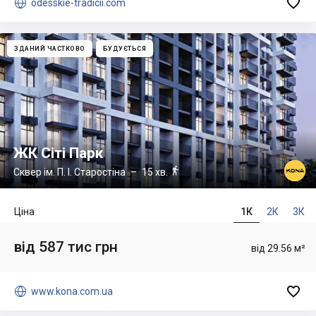


odesskie-tradicii.com
ЗДАНИЙ ЧАСТКОВО
БУДУЄТЬСЯ
ЖК Сіті Парк

Сквер ім. П. І. Старостіна
– 15 хв.
Ціна
1К
2К
3К
від 587 тис грн
від 29.56 м²


www.kona.com.ua