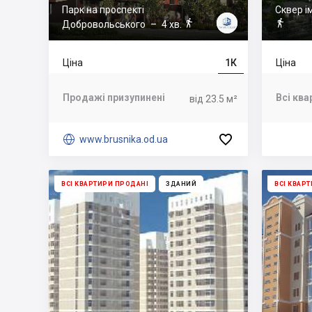
Парк на проспекті
Сквер ім


Добровольського
– 4 хв.
Ціна
1К
Ціна
Продажі призупинені
Всі ква
від 23.5 м²


www.brusnika.od.ua
ВСІ КВАРТИРИ ПРОДАНІ
ЗДАНИЙ
ВСІ КВАР