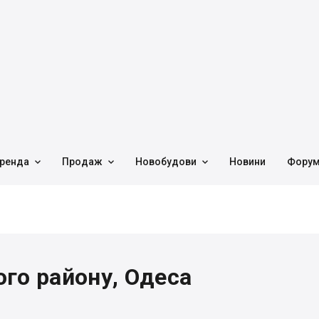



ренда
Продаж
Новобудови
Новини
Фору
го району, Одеса