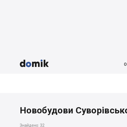



О
Новобудови Суворівсько
Знайдено:
32