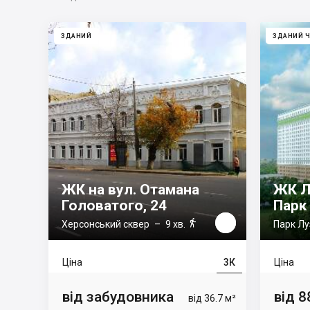
ЗДАНИЙ
ЗДАНИЙ Ч
ЖК на вул. Отамана
ЖК Л
Головатого, 24
Парк

Херсонський сквер
– 9 хв.
Парк Лу
Ціна
3К
Ціна
від забудовника
від 8
від 36.7 м²