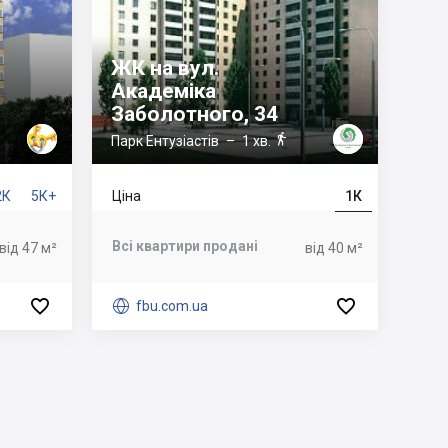
ЖК на вул.
Академіка
Заболотного, 34

Парк Ентузіастів
– 1 хв.
2К
5К+
Ціна
1К
Всі квартири продані
від 47 м²
від 40 м²



fbu.com.ua