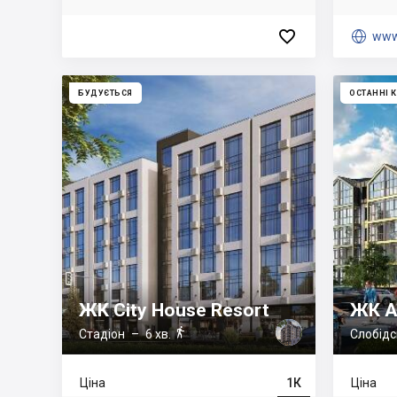


www
БУДУЄТЬСЯ
ОСТАННІ 
ЖК City House Resort
ЖК А

Стадіон
– 6 хв.
Слобідс
Ціна
1К
Ціна