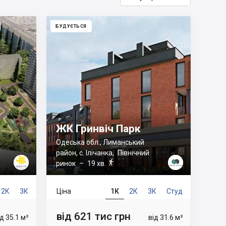
БУДУЄТЬСЯ
ЖК Гринвіч Парк
Одеська обл., Лиманський
район, с. Ілічанка
,
Північний

ринок
– 19 хв.
2К
3К
Ціна
1К
2К
3К
Студ
від 621 тис грн
ід 35.1 м²
від 31.6 м²