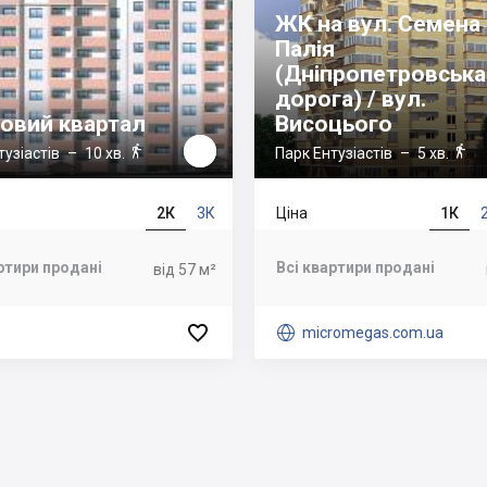
ЖК на вул. Семена
Палія
(Дніпропетровська
дорога) / вул.
овий квартал
Висоцього


тузіастів
– 10 хв.
Парк Ентузіастів
– 5 хв.
2К
3К
Ціна
1К
ртири продані
Всі квартири продані
від 57 м²


micromegas.com.ua