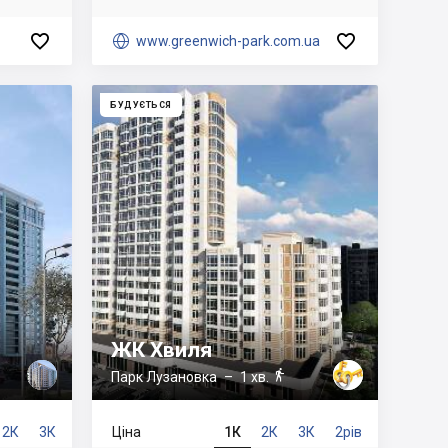



www.greenwich-park.com.ua
БУДУЄТЬСЯ
ЖК Хвиля

Парк Лузановка
– 1 хв.
2К
3К
Ціна
1К
2К
3К
2рів