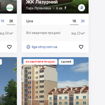
ЖК Лазурний

Парк Лузановка
– 6 хв.
1К
2К
Ціна
1К
2К
Всі квартири продані
від 50 м²
від 23 м²



liga-stroy.com.ua
ВСІ КВАРТИРИ ПРОДАНІ
ЗДАНИЙ