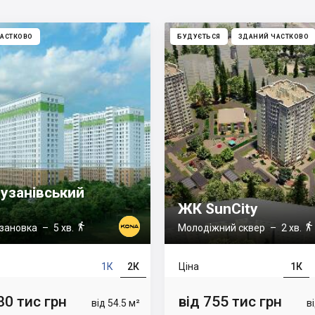
АСТКОВО
БУДУЄТЬСЯ
ЗДАНИЙ ЧАСТКОВО
узанівський
ЖК SunCity


зановка
– 5 хв.
Молодіжний сквер
– 2 хв.
1К
2К
Ціна
1К
80 тис грн
від 755 тис грн
від 54.5 м²
в