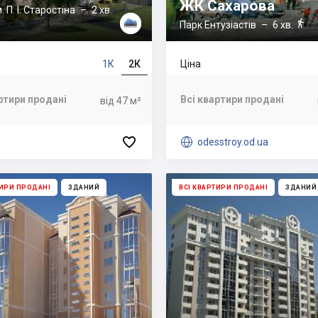
ЖК Сахарова
. П. І. Старостіна
– 2 хв.

Парк Ентузіастів
– 6 хв.
1К
2К
Ціна
ртири продані
Всі квартири продані
від 47 м²


odesstroy.od.ua
ТИРИ ПРОДАНІ
ЗДАНИЙ
ВСІ КВАРТИРИ ПРОДАНІ
ЗДАНИЙ