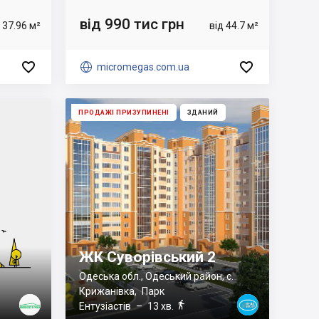
від 990 тис грн
 37.96 м²
від 44.7 м²



micromegas.com.ua
ПРОДАЖІ ПРИЗУПИНЕНІ
ЗДАНИЙ
ЖК Суворівський 2
Одеська обл., Одеський район, с.
Крижанівка
,
Парк

Ентузіастів
– 13 хв.