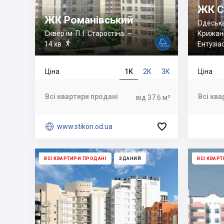
ЖК С
ЖК Романівський
Одеська
Сквер ім. П. І. Старостіна
–
Крижан

14 хв.
Ентузіа
Ціна
1К
2К
3К
Ціна
Всі квартири продані
Всі ква
від 37.6 м²


www.stikon.od.ua
ВСІ КВАРТИРИ ПРОДАНІ
ЗДАНИЙ
ВСІ КВАР