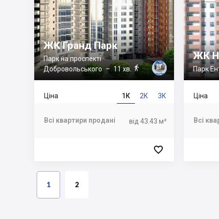
ЖК Гранд Парк
ЖК Н
Парк на проспекті

Добровольського
– 11 хв.
Парк Ен
Ціна
1К
2К
3К
Ціна
Всі квартири продані
Всі ква
від 43.43 м²

1
2