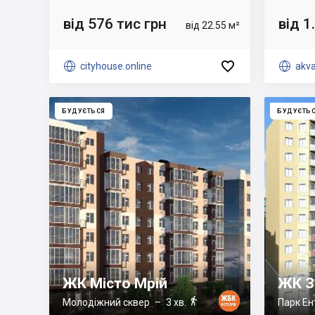
від 576 тис грн
від 1
від 22.55 м²


cityhouse.online

akva
БУДУЄТЬСЯ
БУДУЄТЬ
ЖК Місто Мрій
ЖК З

Молодіжний сквер
– 3 хв.
Парк Ен