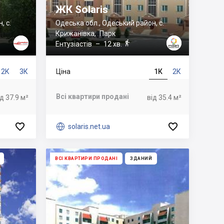
ЖК Solaris
, с.
Одеська обл., Одеський район, с.
Крижанівка
,
Парк

Ентузіастів
– 12 хв.
2К
3К
Ціна
1К
2К
Всі квартири продані
ід 37.9 м²
від 35.4 м²



solaris.net.ua
ВСІ КВАРТИРИ ПРОДАНІ
ЗДАНИЙ