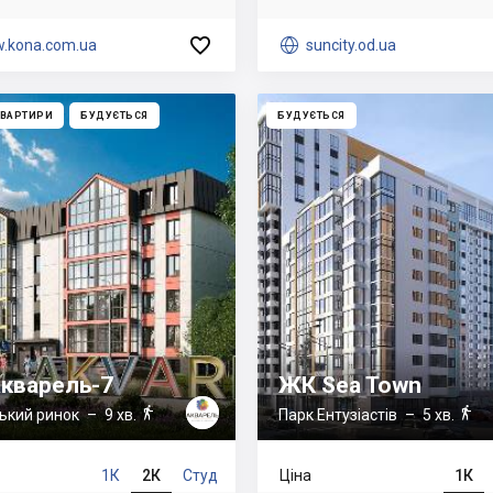

.kona.com.ua

suncity.od.ua
КВАРТИРИ
БУДУЄТЬСЯ
БУДУЄТЬСЯ
кварель-7
ЖК Sea Town


ький ринок
– 9 хв.
Парк Ентузіастів
– 5 хв.
1К
2К
Студ
Ціна
1К