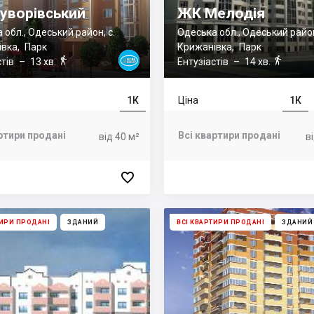
уворівський
ЖК Мелодія
 обл., Одеський район, с.
Одеська обл., Одеський район
івка
,
Парк
Крижанівка
,
Парк


стів
– 13 хв.
Ентузіастів
– 14 хв.
1К
Ціна
1К
ртири продані
Всі квартири продані
від 40 м²
в

ТИРИ ПРОДАНІ
ЗДАНИЙ
ВСІ КВАРТИРИ ПРОДАНІ
ЗДАНИЙ