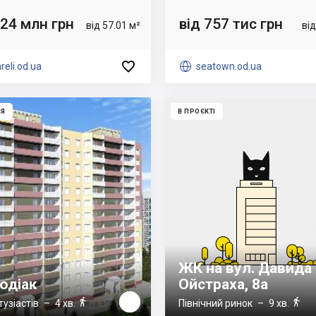
.24 млн грн
від 757 тис грн
від 57.01 м²
від

reli.od.ua

seatown.od.ua
СЯ
В ПРОЄКТІ
ЖК на вул. Давида
одіак
Ойстраха, 8а


тузіастів
– 4 хв.
Північний ринок
– 9 хв.