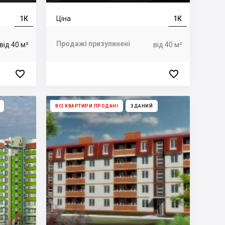
1К
Ціна
1К
Продажі призупинені
від 40 м²
від 40 м²


ВСІ КВАРТИРИ ПРОДАНІ
ЗДАНИЙ