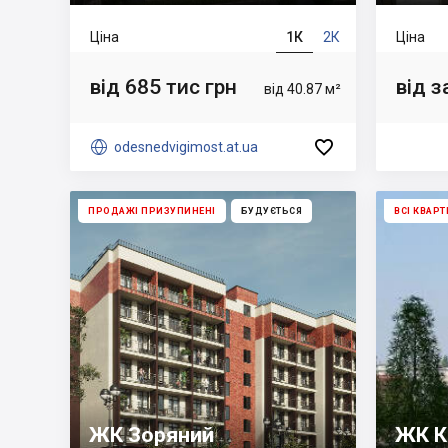
Ціна
1К
2К
Ціна
від 685 тис грн
від 
від 40.87 м²


odesnedvigimost.at.ua
ПРОДАЖІ ПРИЗУПИНЕНІ
БУДУЄТЬСЯ
ВСІ КВАР
ЖК Зоряний
ЖК К