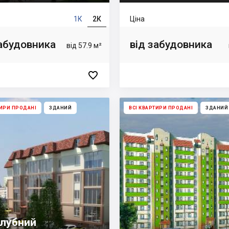
1К
2К
Ціна
забудовника
від забудовника
від 57.9 м²

ТИРИ ПРОДАНІ
ЗДАНИЙ
ВСІ КВАРТИРИ ПРОДАНІ
ЗДАНИЙ
лубний