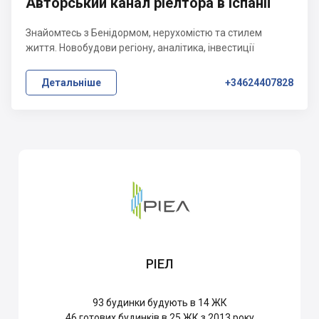
Авторський канал ріелтора в Іспанії
Знайомтесь з Бенідормом, нерухомістю та стилем
життя. Новобудови регіону, аналітика, інвестиції
Детальніше
+34624407828
РІЕЛ
93
будинки будують в 14 ЖК
46
готових будинків в 25 ЖК з 2013 року