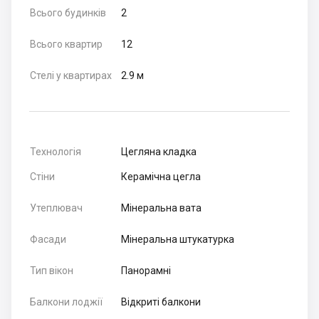
Всього будинків
2
Всього квартир
12
Стелі у квартирах
2.9 м
Технологія
Цегляна кладка
Стіни
Керамічна цегла
Утеплювач
Мінеральна вата
Фасади
Мінеральна штукатурка
Тип вікон
Панорамні
Балкони лоджії
Відкриті балкони