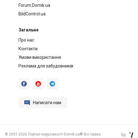
Forum.Domik.ua
BildControl.ua
Загальне
Про нас
Контакти
Умови використання
Реклама для забудовників




Написати нам
©
2001-2026 Портал нерухомості Domik.ua® Всі права
by
