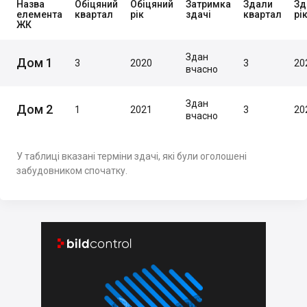
Назва
Обіцяний
Обіцяний
Затримка
Здали
Зд
елемента
квартал
рік
здачі
квартал
рі
ЖК
Здан
Дом 1
3
2020
3
20
вчасно
Здан
Дом 2
1
2021
3
20
вчасно
У таблиці вказані терміни здачі, які були оголошені
забудовником спочатку.

