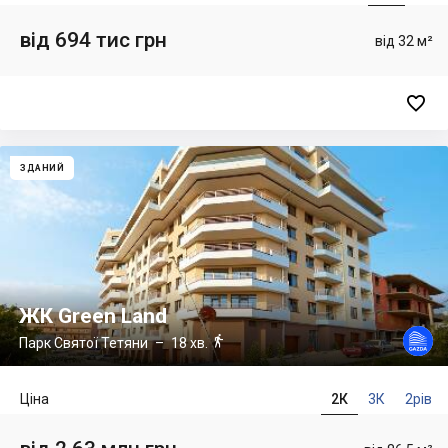
від 694 тис грн
від 32 м²

ЗДАНИЙ
ЖК Green Land

Парк Святої Тетяни
– 18 хв.
Ціна
2К
3К
2рів