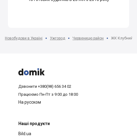
Новобудови в Україні
Ужгород
Червеницю район
ЖК Клубний



Дзвонити
+380(98) 656 34 02
Працюємо
Пн-Пт з 9:00 до 18:00
На русском
Наші продукти
Bild.ua