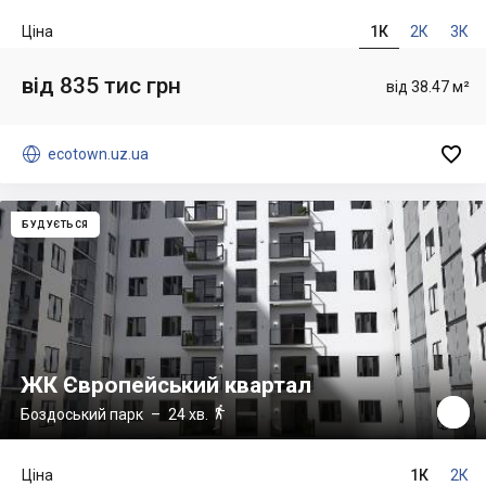
Ціна
1К
2К
3К
від 835 тис грн
від 38.47 м²


ecotown.uz.ua
БУДУЄТЬСЯ
ЖК Європейський квартал

Боздоський парк
– 24 хв.
Ціна
1К
2К