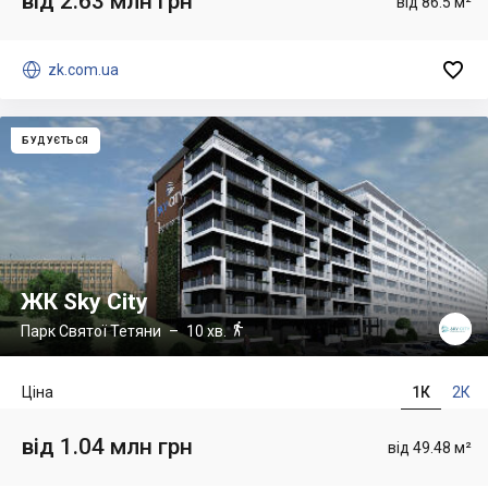
від 2.63 млн грн
від 86.5 м²


zk.com.ua
БУДУЄТЬСЯ
ЖК Sky City

Парк Святої Тетяни
– 10 хв.
Ціна
1К
2К
від 1.04 млн грн
від 49.48 м²