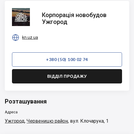
Корпорація
Корпорація новобудов
новобудов
Ужгород
Ужгород

kn.uz.ua
+380 (50) 100 02 74
ВІДДІЛ ПРОДАЖУ
Розташування
Адреса
Ужгород
,
Червеницю район
,
вул. Клочарука, 1