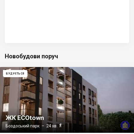
Новобудови поруч
БУДУЄТЬСЯ
ЖК ECOtown

Боздоський парк
– 24 хв.