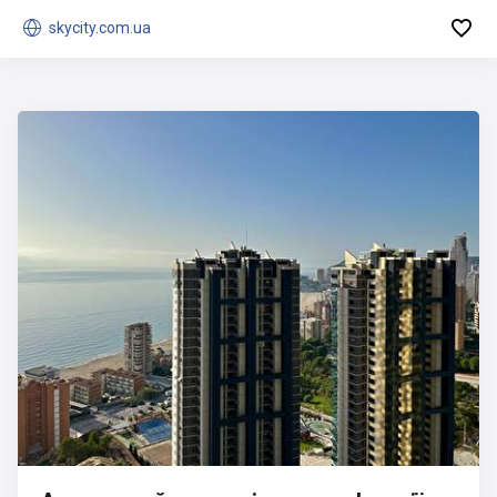


skycity.com.ua