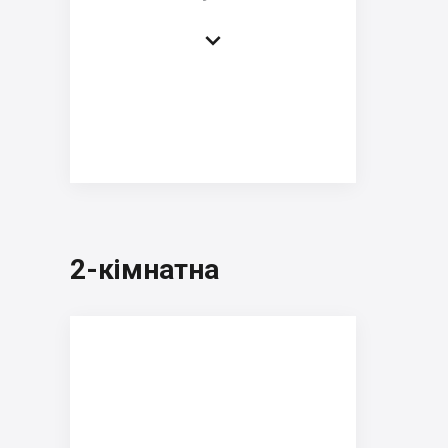

2-кімнатна