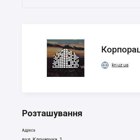
Корпорація
новобудов
Корпорац
Ужгород

kn.uz.ua
Розташування
Адреса
вул. Клочарука, 1