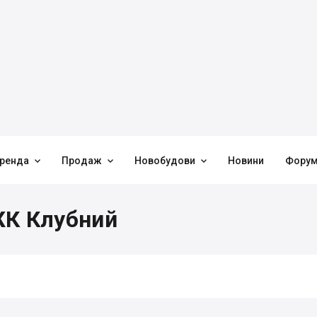



ренда
Продаж
Новобудови
Новини
Фору
ЖК Клубний