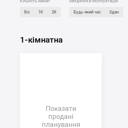
Кількість кімнат
Введення в експлуатацію
Всі
1К
2К
Будь-який час
Здан
1-кімнатна
Показати
продані
планування