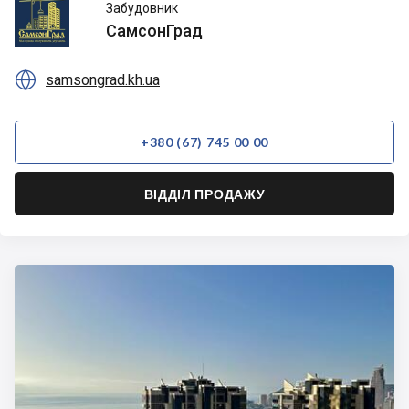
СамсонГрад
Забудовник
СамсонГрад

samsongrad.kh.ua
+380 (67) 745 00 00
ВІДДІЛ ПРОДАЖУ