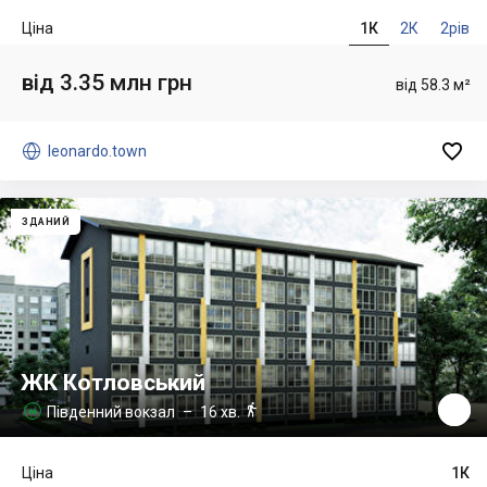
Ціна
1К
2К
2рів
від 3.35 млн грн
від 58.3 м²


leonardo.town
ЗДАНИЙ
ЖК Котловський

Південний вокзал
– 16 хв.

Ціна
1К