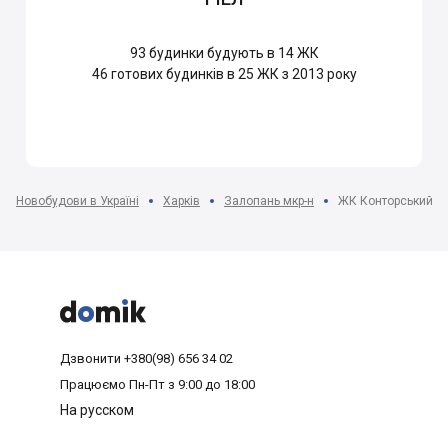
93
будинки будують в 14 ЖК
46
готових будинків в 25 ЖК з 2013 року
Новобудови в Україні
Харків
Залопань мкр-н
ЖК Конторський



Дзвонити
+380(98) 656 34 02
Працюємо
Пн-Пт з 9:00 до 18:00
На русском