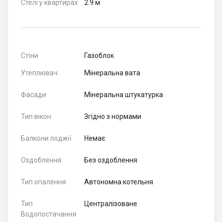
Стелі у квартирах
2.9 м
Стіни
Газоблок
Утеплювач
Мінеральна вата
Фасади
Мінеральна штукатурка
Тип вікон
Згідно з нормами
Балкони лоджії
Немає
Оздоблення
Без оздоблення
Тип опалення
Автономна котельня
Тип
Централізоване
Водопостачання