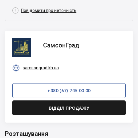

Повідомити про неточність
СамсонГрад
СамсонГрад

samsongrad.kh.ua
+380 (67) 745 00 00
ВІДДІЛ ПРОДАЖУ
Розташування