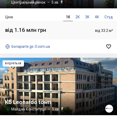

Центральний ринок
– 5 хв.

Ціна
1К
2К
3К
4К
Студ
від 1.16 млн грн
від 33.2 м²


bonaparte.gs-3.com.ua
БУДУЄТЬСЯ
КБ Leonardo town

Майдан Конституції
– 5 хв.
