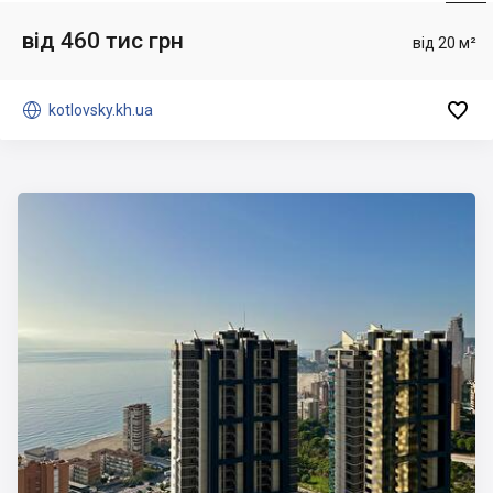
від 460 тис грн
від 20 м²


kotlovsky.kh.ua