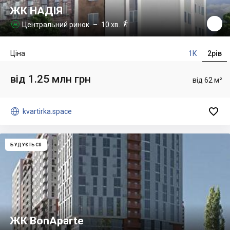
ЖК НАДІЯ

Центральний ринок
– 10 хв.

Ціна
1К
2рів
від 1.25 млн грн
від 62 м²


kvartirka.space
БУДУЄТЬСЯ
ЖК BonAparte