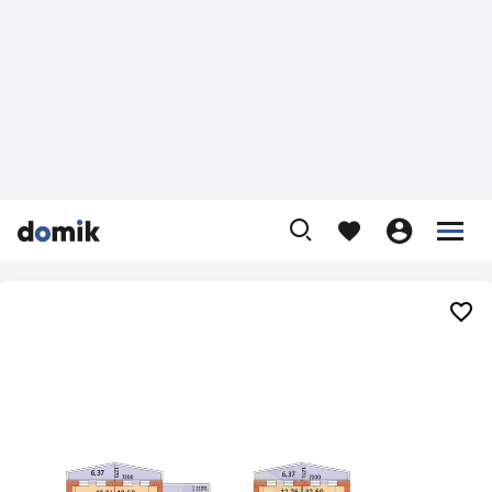









