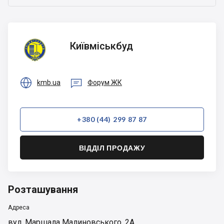
Київміськбуд
Київміськбуд


kmb.ua
Форум ЖК
+380 (44) 299 87 87
ВІДДІЛ ПРОДАЖУ
Розташування
Адреса
вул. Маршала Малиновського, 2А