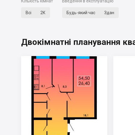
Кількість кімнат
Введення в експлуатацію
Всі
2К
Будь-який час
Здан
Двокімнатні планування кв