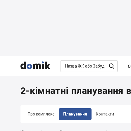




О
2-кімнатні планування 
Про комплекс
Планування
Контакти