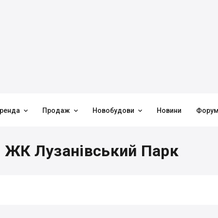



ренда
Продаж
Новобудови
Новини
Фору
в ЖК Лузанівський Парк