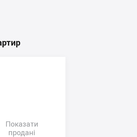
артир
Показати
продані