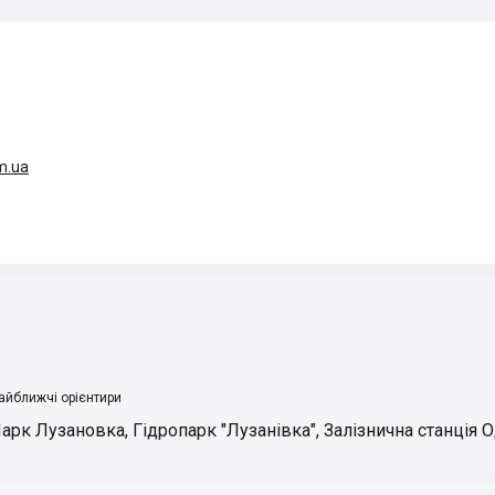
m.ua
айближчі орієнтири
арк Лузановка
,
Гідропарк "Лузанівка"
,
Залізнична станція 