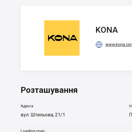
KONA
KONA

www.kona.co
Розташування
Адреса
Н
вул. Штильова, 21/1
П
Loading map...