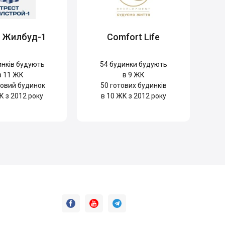
т Жилбуд-1
Comfort Life
нків будують
54
будинки будують
в 11 ЖК
в 9 ЖК
овий будинок
50
готових будинків
К з 2012 року
в 10 ЖК з 2012 року


