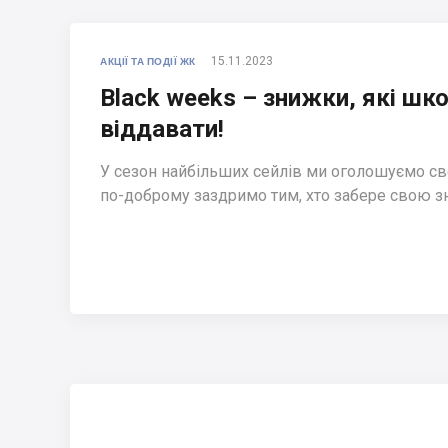
15.11.2023
АКЦІЇ ТА ПОДІЇ ЖК
Black weeks – знижки, які шк
віддавати!
У сезон найбільших сейлів ми оголошуємо сво
по-доброму заздримо тим, хто забере свою з