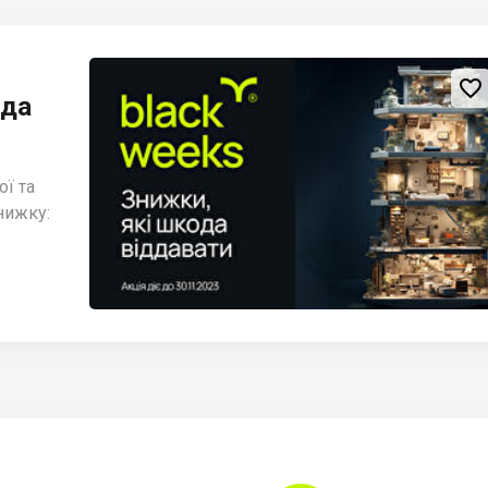

ода
ї та
нижку: