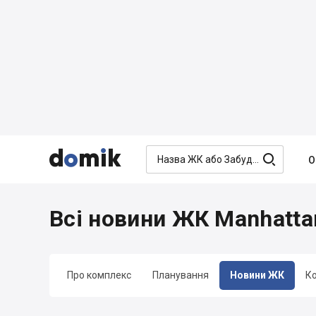




О
Всі новини ЖК Manhatta
Про комплекс
Планування
Новини ЖК
К