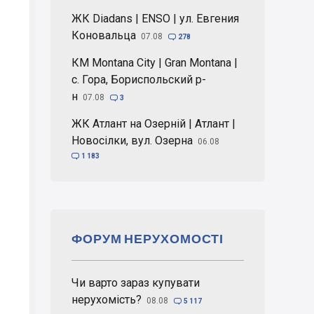
ЖК Diadans | ENSO | ул. Евгения
Коновальца
07.08

278
КМ Montana City | Gran Montana |
с. Гора, Бориспольский р-
н
07.08

3
ЖК Атлант на Озерній | Атлант |
Новосілки, вул. Озерна
06.08

1 183
ФОРУМ НЕРУХОМОСТІ
Чи варто зараз купувати
нерухомість?
08.08

5 117