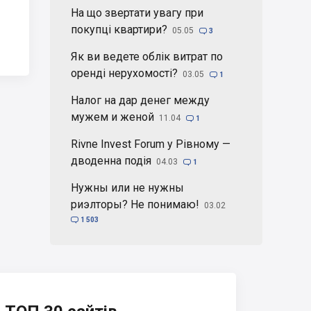
На що звертати увагу при
покупці квартири?
05.05

3
Як ви ведете облік витрат по
оренді нерухомості?
03.05

1
Налог на дар денег между
мужем и женой
11.04

1
Rivne Invest Forum у Рівному —
дводенна подія
04.03

1
Нужны или не нужны
риэлторы? Не понимаю!
03.02

1 503