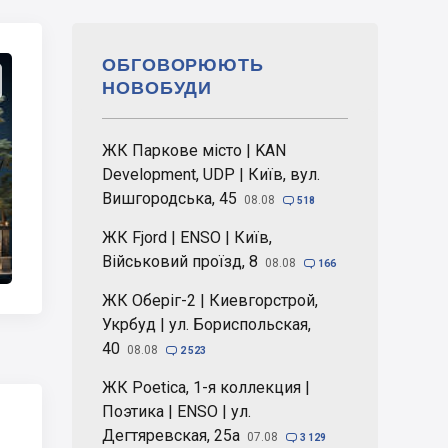
ОБГОВОРЮЮТЬ
НОВОБУДИ
ЖК Паркове місто | KAN
Development, UDP | Київ, вул.
Вишгородська, 45
08.08

518
ЖК Fjord | ENSO | Київ,
Військовий проїзд, 8
08.08

166
ЖК Оберіг-2 | Киевгорстрой,
Укрбуд | ул. Бориспольская,
40
08.08

2 523
ЖК Poetica, 1-я коллекция |
Поэтика | ENSO | ул.
Дегтяревская, 25а
07.08

3 129