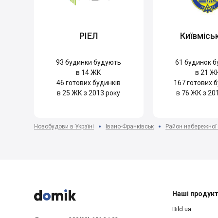
РІЕЛ
Київмісь
93
будинки будують
61
будинок б
в 14 ЖК
в 21 Ж
46
готових будинків
167
готових б
в 25 ЖК з 2013 року
в 76 ЖК з 20
Новобудови в Україні
Івано-Франківськ
Район набережної



Наші продук
Bild.ua