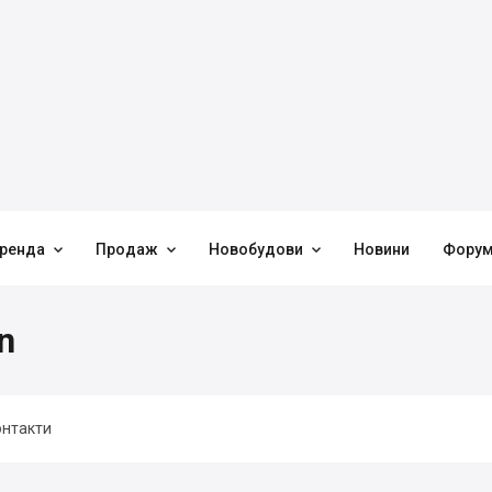



ренда
Продаж
Новобудови
Новини
Фору
n
онтакти