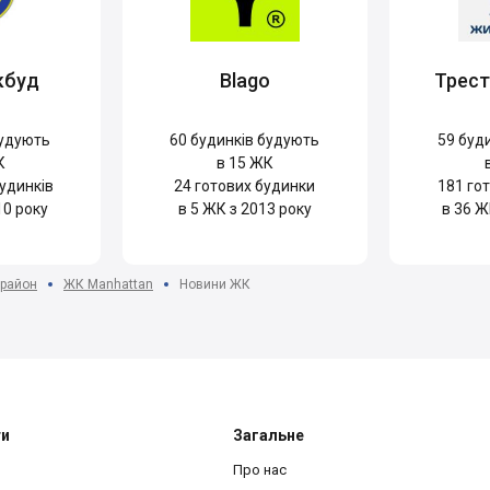
кбуд
Blago
Трес
удують
60
будинків будують
59
буди
К
в 15 ЖК
удинків
24
готових будинки
181
гот
10 року
в 5 ЖК з 2013 року
в 36 Ж
 район
ЖК Manhattan
Новини ЖК
ти
Загальне
Про нас