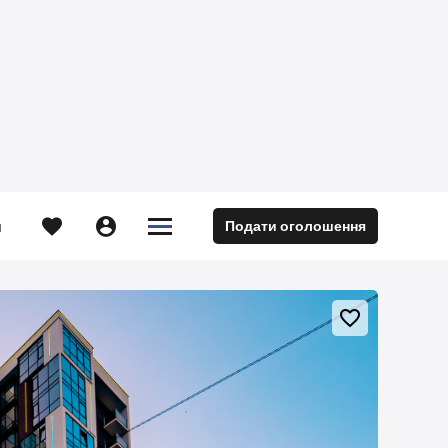





Подати оголошення
м
