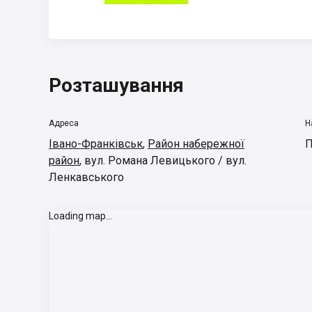
Розташування
Адреса
Н
Івано-Франківськ
,
Район набережної
П
район
,
вул. Романа Левицького / вул.
Ленкавського
Loading map...