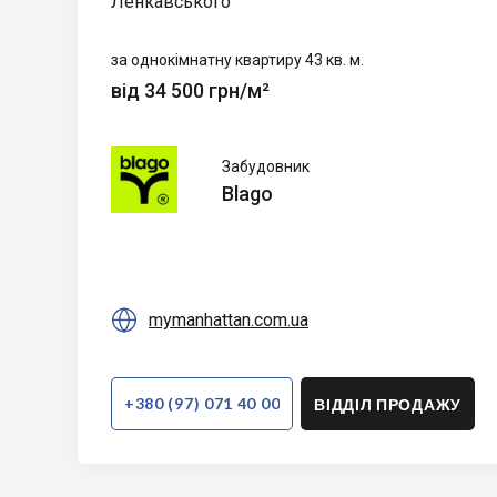
Ленкавського
за однокімнатну квартиру 43 кв. м.
від 34 500 грн/м²
Blago
Забудовник
Blago

mymanhattan.com.ua
+380 (97) 071 40 00
ВІДДІЛ ПРОДАЖУ