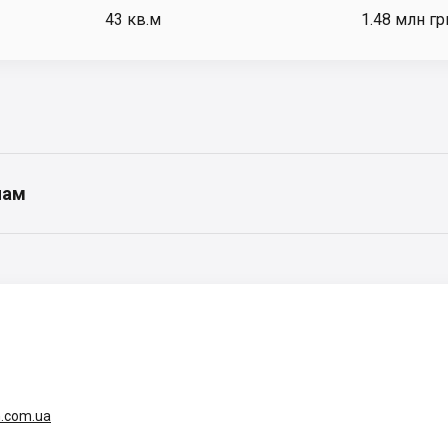
43
кв.м
1.48 млн гр
нам
.com.ua