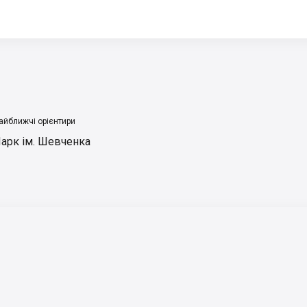
айближчі орієнтири
арк ім. Шевченка