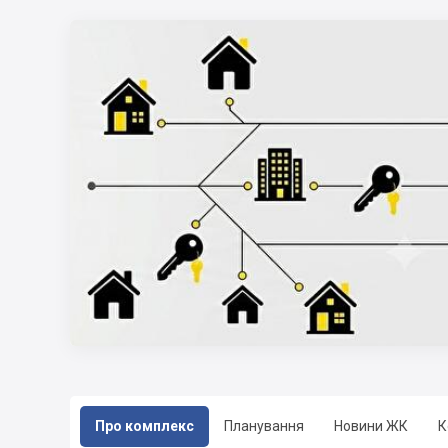
Про комплекс
Планування
Новини ЖК
К