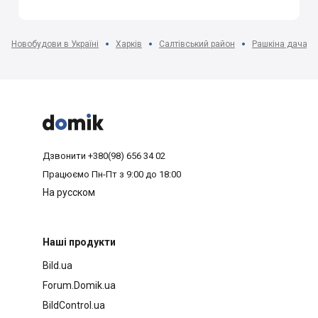
Новобудови в Україні
Харків
Салтівський район
Рашкіна дача м



Дзвонити
+380(98) 656 34 02
Працюємо
Пн-Пт з 9:00 до 18:00
На русском
Наші продукти
Bild.ua
Forum.Domik.ua
BildControl.ua