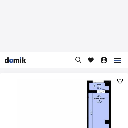









