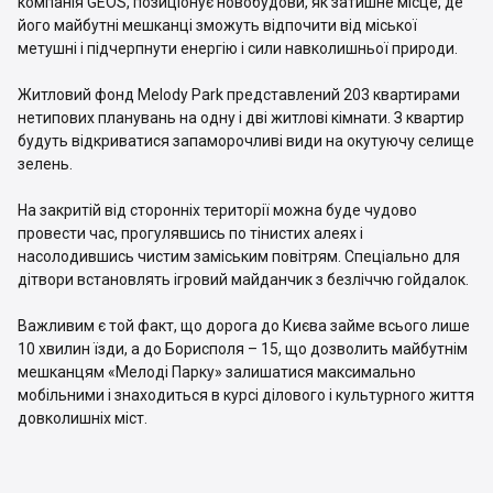
компанія GEOS, позиціонує новобудови, як затишне місце, де
його майбутні мешканці зможуть відпочити від міської
метушні і підчерпнути енергію і сили навколишньої природи.
Житловий фонд Melody Park представлений 203 квартирами
нетипових планувань на одну і дві житлові кімнати. З квартир
будуть відкриватися запаморочливі види на окутуючу селище
зелень.
На закритій від сторонніх території можна буде чудово
провести час, прогулявшись по тінистих алеях і
насолодившись чистим заміським повітрям. Спеціально для
дітвори встановлять ігровий майданчик з безліччю гойдалок.
Важливим є той факт, що дорога до Києва займе всього лише
10 хвилин їзди, а до Борисполя – 15, що дозволить майбутнім
мешканцям «Мелоді Парку» залишатися максимально
мобільними і знаходиться в курсі ділового і культурного життя
довколишніх міст.