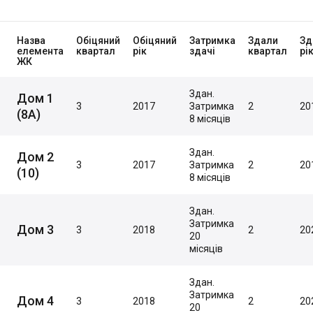
Назва
Обіцяний
Обіцяний
Затримка
Здали
Зд
елемента
квартал
рік
здачі
квартал
рі
ЖК
Здан.
Дом 1
3
2017
Затримка
2
20
(8А)
8 місяців
Здан.
Дом 2
3
2017
Затримка
2
20
(10)
8 місяців
Здан.
Затримка
Дом 3
3
2018
2
20
20
місяців
Здан.
Затримка
Дом 4
3
2018
2
20
20