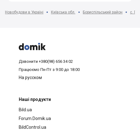
Новобудови в Україні
Київська обл.
Бориспільський район
с. Пр



Дзвонити
+380(98) 656 34 02
Працюємо
Пн-Пт з 9:00 до 18:00
На русском
Наші продукти
Bild.ua
Forum.Domik.ua
BildControl.ua