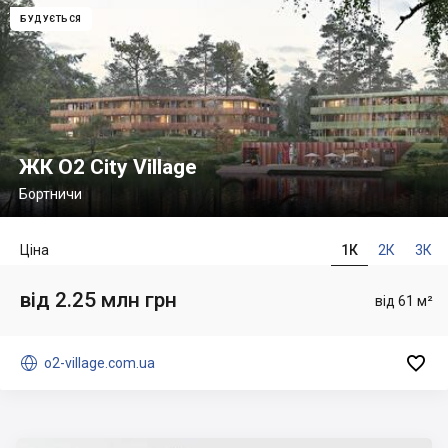
БУДУЄТЬСЯ
ЖК O2 City Village
Бортничи
Ціна
1К
2К
3К
від 2.25 млн грн
від 61 м²


o2-village.com.ua