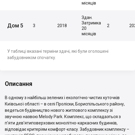
місяців
Здан.
Затримка
Дом 5
3
2018
2
20
20
місяців
У таблиці вказані терміни здачі, які були оголошені
забудовником спочатку.
Описання
В одному з найбільш зелених і екологічно чистих куточків
Київської області – в селі Проліски, Бориспільського району,
ведеться будівництво нового житлового комплексу зі
звучною назвою Melody Park. Комплекс, що складаэться з
п'яти дев'ятиповерхових монолітно-каркасних будинків,
відповідає критеріям комфорт-класу. Забудовник комплексу –