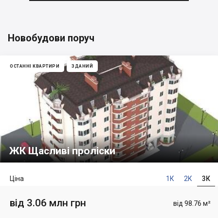
Новобудови поруч
ОСТАННІ КВАРТИРИ
ЗДАНИЙ
ЖК Щасливі проліски
Ціна
1К
2К
3К
від 3.06 млн грн
від 98.76 м²