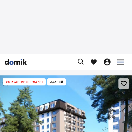










ВСІ КВАРТИРИ ПРОДАНІ
ЗДАНИЙ