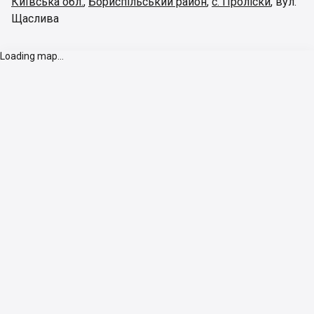
Київська обл.
,
Бориспільський район
,
с. Проліски
,
вул.
Щаслива
Loading map...