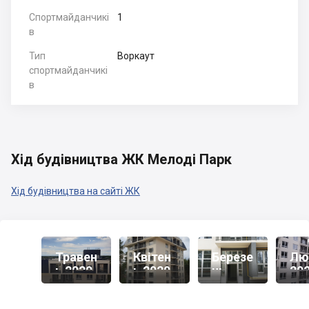
Спортмайданчикі
1
в
Тип
Воркаут
спортмайданчикі
в
Хід будівництва ЖК Мелоді Парк
Хід будівництва на сайті ЖК
Травен
Квітен
Березе
Лю
Ь 2020
Ь 2020
Нь
20
2020