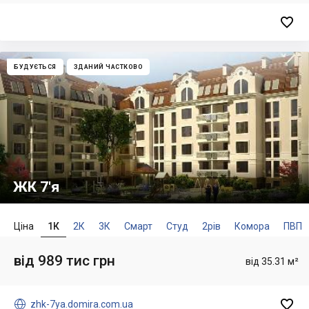

БУДУЄТЬСЯ
ЗДАНИЙ ЧАСТКОВО
ЖК 7'я
Ціна
1К
2К
3К
Смарт
Студ
2рів
Комора
ПВП
від 989 тис грн
від 35.31 м²


zhk-7ya.domira.com.ua