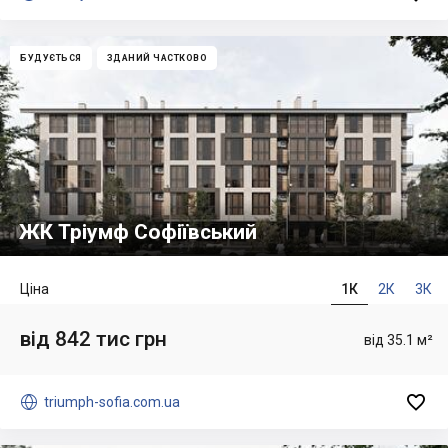
БУДУЄТЬСЯ
ЗДАНИЙ ЧАСТКОВО
ЖК Тріумф Софіївський
Ціна
1К
2К
3К
від 842 тис грн
від 35.1 м²


triumph-sofia.com.ua