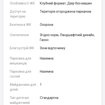
Особливості ЖК
Клубний формат, Двір без машин
Доступ на
Територія огороджена парканом
територію
Безпека в ЖК
Охорона
Озеленення
Згідно норм, Ландшафтний дизайн,
Газон
Благоустрій ЖК
Зони відпочинку
Парковка для
Наземна
мешканців
Парковка для
Наземна
гостей
Майданчики для
1
дітей
Тип дитячих
Стандартна
майданчиків