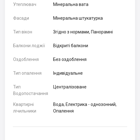
Утеплювач
Мінеральна вата
Фасади
Мінеральна штукатурка
Тип вікон
Згідно з нормами, Панорамні
Балкони лоджії
Відкриті балкони
Оздоблення
Без оздоблення
Тип опалення
Індивідуальне
Тип
Централізоване
Водопостачання
Квартирні
Вода, Електрика - однозонний,
лічильники
Опалення