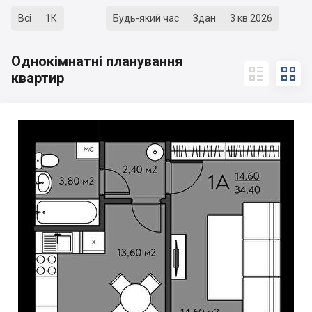
Всі
1К
Будь-який час
Здан
3 кв 2026
Однокімнатні планування


квартир