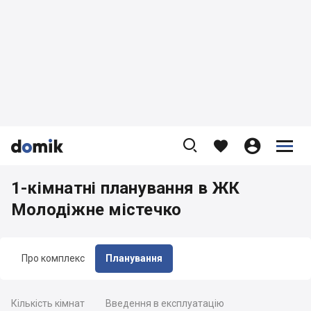









1-кімнатні планування в ЖК
Молодіжне містечко
Про комплекс
Планування
Кількість кімнат
Введення в експлуатацію