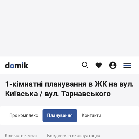









1-кімнатні планування в ЖК на вул.
Київська / вул. Тарнавського
Про комплекс
Планування
Контакти
Кількість кімнат
Введення в експлуатацію