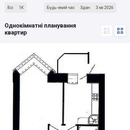
Всі
1К
Будь-який час
Здан
3 кв 2026
Однокімнатні планування


квартир