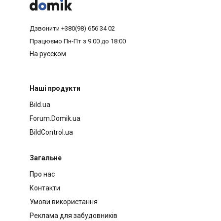



Дзвонити
+380(98) 656 34 02
Працюємо
Пн-Пт з 9:00 до 18:00
На русском
Наші продукти
Bild.ua
Forum.Domik.ua
BildControl.ua
Загальне
Про нас
Контакти
Умови використання
Реклама для забудовників